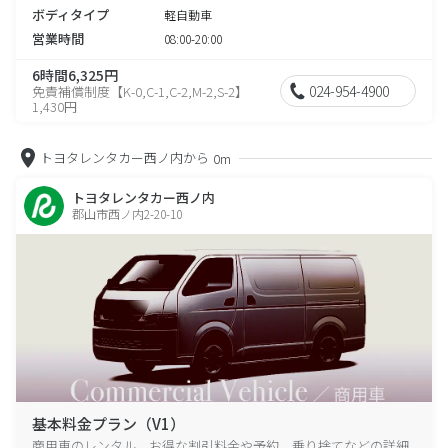
ボディタイプ
軽自動車
営業時間
08:00-20:00
6時間6,325円
024-954-4900
免責補償制度【K-0,C-1,C-2,M-2,S-2】
1,430円
トヨタレンタカー西ノ内から
0m
トヨタレンタカー西ノ内
郡山市西ノ内2-20-10
基本料金プラン（V1）
商用車のレンタル、お得な割引料金や予約、乗り捨てなどの詳細