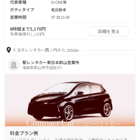
代表車種
N-ONE等
ボディタイプ
軽自動車
営業時間
07:30-21:00
6時間まで5,170円
詳細を見る
免責補償料1,100円
トヨタレンタカー西ノ内から
2550m
駅レンタカー東日本郡山営業所
福島県郡山市字燧田195
料金プラン例
コンパクトのレンタル、お得な割引料金、ご予約はこちらから各