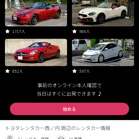
1717人
984人
852人
507人
事前のオンライン本人確認で
当日はすぐに出発できます ♪
始める
トヨタレンタカー西ノ内 周辺のレンタカー情報
7 レンタカー店舗
40 車種