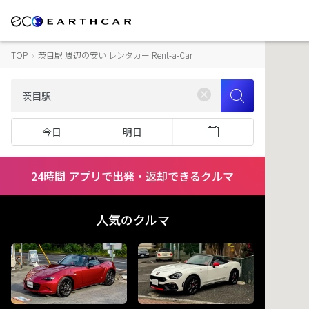
TOP
›
茨目駅 周辺の安い レンタカー Rent-a-Car
今日
明日
24時間 アプリで出発・返却できるクルマ
人気のクルマ