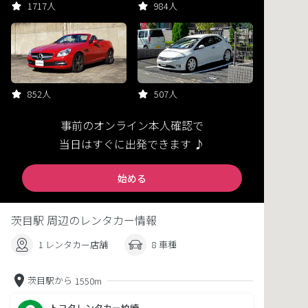
1717人
984人
852人
507人
事前のオンライン本人確認で
当日はすぐに出発できます ♪
始める
茨目駅 周辺のレンタカー情報
1 レンタカー店舗
8 車種
茨目駅から
1550m
トヨタレンタカー柏崎