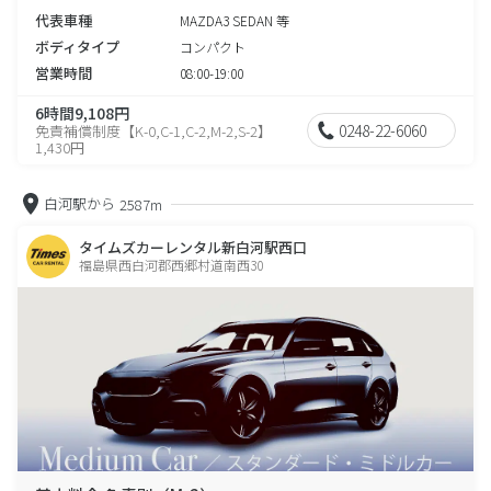
代表車種
MAZDA3 SEDAN 等
ボディタイプ
コンパクト
営業時間
08:00-19:00
6時間9,108円
0248-22-6060
免責補償制度【K-0,C-1,C-2,M-2,S-2】
1,430円
白河駅から
2587m
タイムズカーレンタル新白河駅西口
福島県西白河郡西郷村道南西30