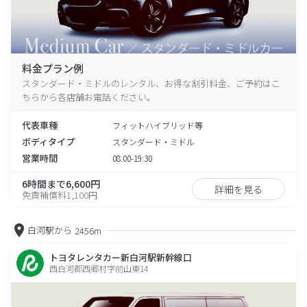
料金プラン例
スタンダード・ミドルのレンタル、お得な割引料金、ご予約はこ
ちらから各店舗お電話ください。
代表車種
フィットハイブリッド等
ボディタイプ
スタンダード・ミドル
営業時間
08:00-19:30
6時間まで6,600円
詳細を見る
免責補償料1,100円
白河駅から
2456m
トヨタレンタカー新白河駅新幹線口
西白河郡西郷村字前山東14