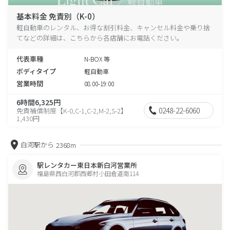
基本料金 免責別（K-0）
軽自動車のレンタル、お得な割引料金、キャンセル料金や乗り捨
てなどの詳細は、こちらから各店舗にお電話ください。
代表車種
N-BOX 等
ボディタイプ
軽自動車
営業時間
08:00-19:00
6時間6,325円
0248-22-6060
免責補償制度【K-0,C-1,C-2,M-2,S-2】
1,430円
白河駅から
2368m
駅レンタカー東日本新白河営業所
福島県西白河郡西郷村小田倉道南114