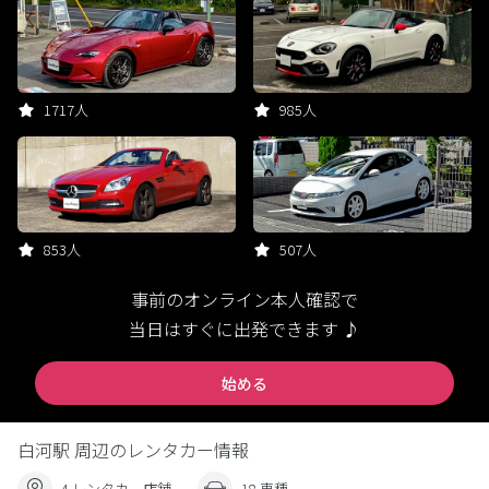
1717人
985人
853人
507人
事前のオンライン本人確認で
当日はすぐに出発できます ♪
始める
白河駅 周辺のレンタカー情報
4 レンタカー店舗
18 車種