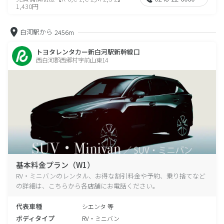
1,430円
白河駅から
2456m
トヨタレンタカー新白河駅新幹線口
西白河郡西郷村字前山東14
基本料金プラン（W1）
RV・ミニバンのレンタル、お得な割引料金や予約、乗り捨てなど
の詳細は、こちらから各店舗にお電話ください。
代表車種
シエンタ 等
ボディタイプ
RV・ミニバン