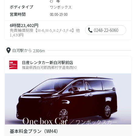
c） 等
ボディタイプ
ワンボックス
営業時間
08:00-19:00
6時間23,402円
0248-22-6060
免責補償制度【W-6,W-5,X-2,F-3,F-4】他
1,430円
白河駅から
2386m
日産レンタカー新白河駅前店
福島県西白河郡西郷村字道南西90
基本料金プラン（WH4）