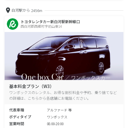
白河駅から
2456m
トヨタレンタカー新白河駅新幹線口
西白河郡西郷村字前山東14
基本料金プラン（W3）
ワンボックスのレンタル、お得な割引料金や予約、乗り捨てなど
の詳細は、こちらから各店舗にお電話ください。
代表車種
アルファード 等
ボディタイプ
ワンボックス
営業時間
08:00-20:00