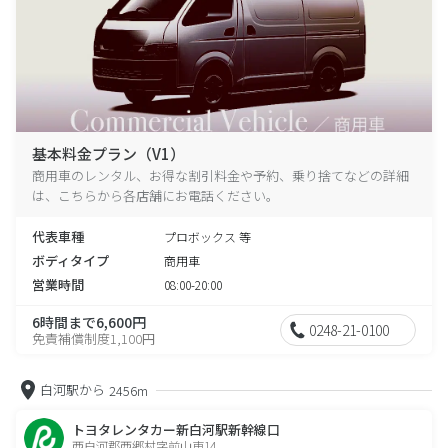
基本料金プラン（V1）
商用車のレンタル、お得な割引料金や予約、乗り捨てなどの詳細
は、こちらから各店舗にお電話ください。
代表車種
プロボックス 等
ボディタイプ
商用車
営業時間
08:00-20:00
6時間まで6,600円
0248-21-0100
免責補償制度1,100円
白河駅から
2456m
トヨタレンタカー新白河駅新幹線口
西白河郡西郷村字前山東14