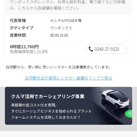
ワンボックスのレンタル、お得な割引料金、乗り捨てなどの詳細
は、こちらから各店舗お電話ください。
代表車種
セレナe-POWER 等
ボディタイプ
ワンボックス
営業時間
08:00-19:00
6時間23,760円
0248-27-5523
免責補償制度1,650円
白河駅から、安い順に安いレンタカーを18車種表示しています。
白河駅付近の格安レンタカー店舗をマップで見る
クルマ活用でカーシェアリング事業
車載機の低コスト化を実現。
すぐにカーシェアビジネスを始められるプラット
フォームシステムを活用してみませんか？