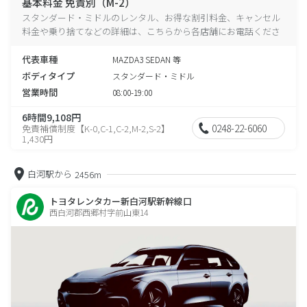
基本料金 免責別（M-2）
スタンダード・ミドルのレンタル、お得な割引料金、キャンセル
料金や乗り捨てなどの詳細は、こちらから各店舗にお電話くださ
い。
代表車種
MAZDA3 SEDAN 等
ボディタイプ
スタンダード・ミドル
営業時間
08:00-19:00
6時間9,108円
0248-22-6060
免責補償制度【K-0,C-1,C-2,M-2,S-2】
1,430円
白河駅から
2456m
トヨタレンタカー新白河駅新幹線口
西白河郡西郷村字前山東14