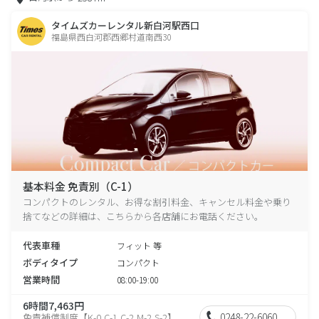
タイムズカーレンタル新白河駅西口
福島県西白河郡西郷村道南西30
基本料金 免責別（C-1）
コンパクトのレンタル、お得な割引料金、キャンセル料金や乗り
捨てなどの詳細は、こちらから各店舗にお電話ください。
代表車種
フィット 等
ボディタイプ
コンパクト
営業時間
08:00-19:00
6時間7,463円
0248-22-6060
免責補償制度【K-0,C-1,C-2,M-2,S-2】