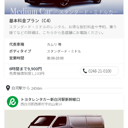
基本料金プラン（C4）
スタンダード・ミドルのレンタル、お得な割引料金や予約、乗り
捨てなどの詳細は、こちらから各店舗にお電話ください。
代表車種
カムリ 等
ボディタイプ
スタンダード・ミドル
営業時間
08:00-20:00
6時間まで9,900円
0248-21-0100
免責補償制度1,100円
白河駅から
2456m
トヨタレンタカー新白河駅新幹線口
西白河郡西郷村字前山東14