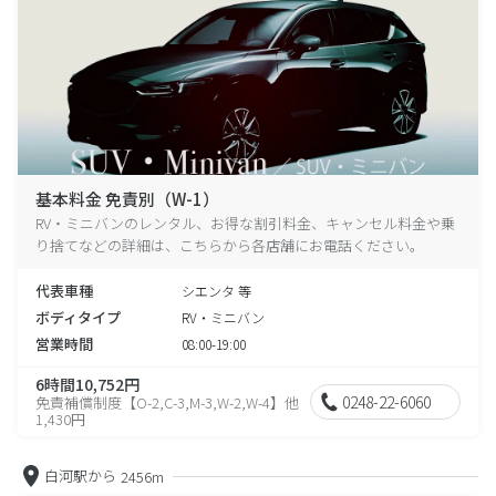
基本料金 免責別（W-1）
RV・ミニバンのレンタル、お得な割引料金、キャンセル料金や乗
り捨てなどの詳細は、こちらから各店舗にお電話ください。
代表車種
シエンタ 等
ボディタイプ
RV・ミニバン
営業時間
08:00-19:00
6時間10,752円
0248-22-6060
免責補償制度【O-2,C-3,M-3,W-2,W-4】他
1,430円
白河駅から
2456m