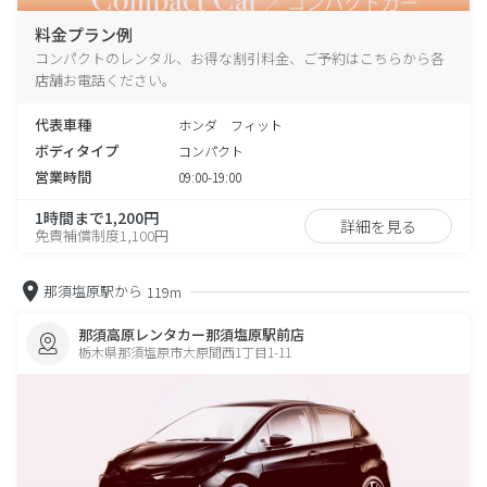
料金プラン例
コンパクトのレンタル、お得な割引料金、ご予約はこちらから各
店舗お電話ください。
代表車種
ホンダ フィット
ボディタイプ
コンパクト
営業時間
09:00-19:00
1時間まで1,200円
詳細を見る
免責補償制度1,100円
那須塩原駅から
119m
那須高原レンタカー那須塩原駅前店
栃木県那須塩原市大原間西1丁目1-11