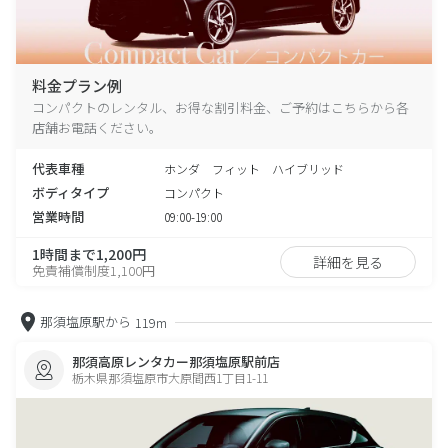
料金プラン例
コンパクトのレンタル、お得な割引料金、ご予約はこちらから各
店舗お電話ください。
代表車種
ホンダ フィット ハイブリッド
ボディタイプ
コンパクト
営業時間
09:00-19:00
1時間まで1,200円
詳細を見る
免責補償制度1,100円
那須塩原駅から
119m
那須高原レンタカー那須塩原駅前店
栃木県那須塩原市大原間西1丁目1-11