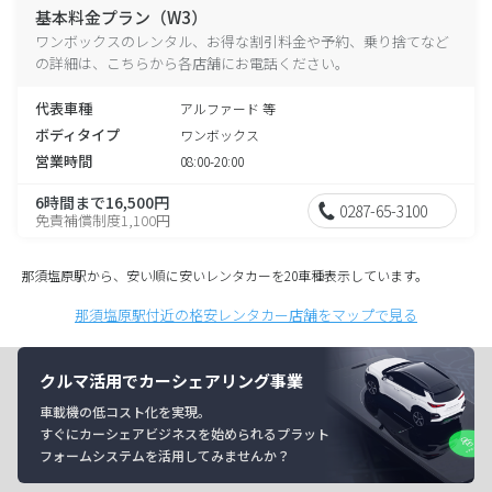
基本料金プラン（W3）
ワンボックスのレンタル、お得な割引料金や予約、乗り捨てなど
の詳細は、こちらから各店舗にお電話ください。
代表車種
アルファード 等
ボディタイプ
ワンボックス
営業時間
08:00-20:00
6時間まで16,500円
0287-65-3100
免責補償制度1,100円
那須塩原駅から、安い順に安いレンタカーを20車種表示しています。
那須塩原駅付近の格安レンタカー店舗をマップで見る
クルマ活用でカーシェアリング事業
車載機の低コスト化を実現。
すぐにカーシェアビジネスを始められるプラット
フォームシステムを活用してみませんか？