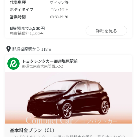
代表車種
ヴィッツ等
ボディタイプ
コンパクト
営業時間
08:30-19:30
6時間まで5,500円
詳細を見る
免責補償料1,100円
那須塩原駅から
118m
トヨタレンタカー那須塩原駅前
那須塩原市大原間西1-2-2
基本料金プラン（C1）
コンパクトのレンタル、お得な割引料金や予約、乗り捨てなどの