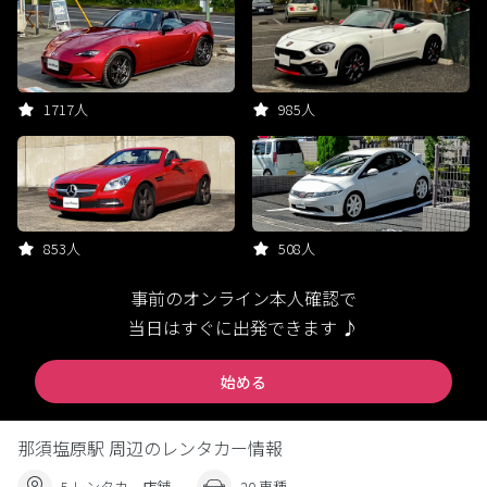
1717人
985人
853人
508人
事前のオンライン本人確認で
当日はすぐに出発できます ♪
始める
那須塩原駅 周辺のレンタカー情報
5 レンタカー店舗
20 車種