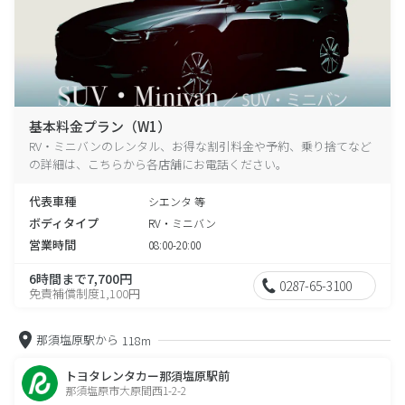
基本料金プラン（W1）
RV・ミニバンのレンタル、お得な割引料金や予約、乗り捨てなど
の詳細は、こちらから各店舗にお電話ください。
代表車種
シエンタ 等
ボディタイプ
RV・ミニバン
営業時間
08:00-20:00
6時間まで7,700円
0287-65-3100
免責補償制度1,100円
那須塩原駅から
118m
トヨタレンタカー那須塩原駅前
那須塩原市大原間西1-2-2