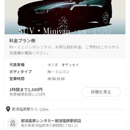
料金プラン例
RV・ミニバンのレンタル、お得な割引料金、ご予約はこちらから
各店舗お電話ください。
代表車種
ホンダ オデッセイ
ボディタイプ
RV・ミニバン
営業時間
09:00-19:00
1時間まで1,300円
詳細を見る
免責補償制度1,100円
那須塩原駅から
119m
那須高原レンタカー那須塩原駅前店
栃木県那須塩原市大原間西1丁目1-11