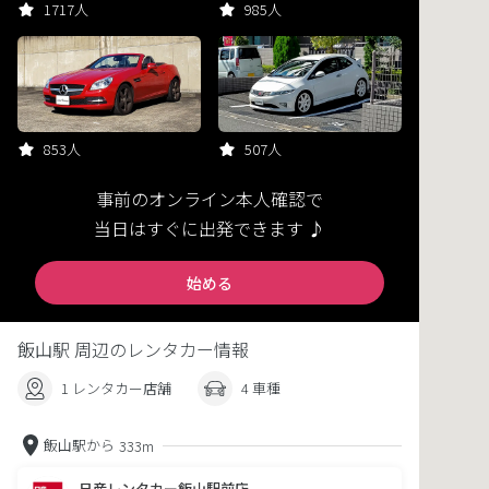
1717人
985人
853人
507人
事前のオンライン本人確認で
当日はすぐに出発できます ♪
始める
飯山駅 周辺のレンタカー情報
1 レンタカー店舗
4 車種
飯山駅から
333m
日産レンタカー飯山駅前店