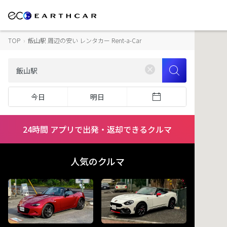
TOP
›
飯山駅 周辺の安い レンタカー Rent-a-Car
今日
明日
24時間 アプリで出発・返却できるクルマ
人気のクルマ