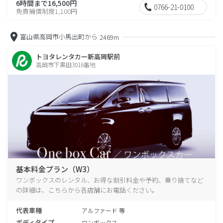
6時間まで16,500円
0766-21-0100
免責補償制度1,100円
富山県高岡市小馬出町から
2469m
トヨタレンタカー新高岡駅前
高岡市下黒田3016番地
基本料金プラン（W3）
ワンボックスのレンタル、お得な割引料金や予約、乗り捨てなど
の詳細は、こちらから各店舗にお電話ください。
代表車種
アルファード 等
ボディタイプ
ワンボックス