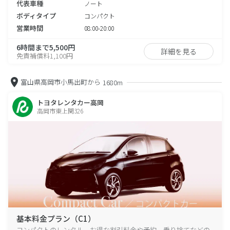
代表車種
ノート
ボディタイプ
コンパクト
営業時間
08:00-20:00
6時間まで5,500円
詳細を見る
免責補償料1,100円
富山県高岡市小馬出町から
1680m
トヨタレンタカー高岡
高岡市東上関326
基本料金プラン（C1）
コンパクトのレンタル、お得な割引料金や予約、乗り捨てなどの