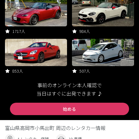
1717人
984人
853人
507人
事前のオンライン本人確認で
当日はすぐに出発できます ♪
始める
富山県高岡市小馬出町 周辺のレンタカー情報
4 レンタカー店舗
19 車種