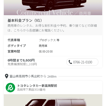
基本料金プラン（V1）
商用車のレンタル、お得な割引料金や予約、乗り捨てなどの詳細
は、こちらから各店舗にお電話ください。
代表車種
プロボックス 等
ボディタイプ
商用車
営業時間
08:00-20:00
6時間まで6,600円
0766-21-0100
免責補償制度1,100円
富山県高岡市小馬出町から
2469m
トヨタレンタカー新高岡駅前
高岡市下黒田3016番地