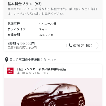
基本料金プラン（V3）
商用車のレンタル、お得な割引料金や予約、乗り捨てなどの詳細
は、こちらから各店舗にお電話ください。
代表車種
ハイエース 等
ボディタイプ
商用車
営業時間
08:00-20:00
6時間まで9,900円
0766-26-1070
免責補償制度1,100円
富山県高岡市小馬出町から
2556m
日産レンタカー新高岡新幹線駅前店
富山県高岡市下黒田3017