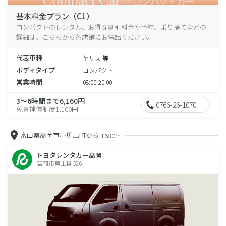
基本料金プラン（C1）
コンパクトのレンタル、お得な割引料金や予約、乗り捨てなどの
詳細は、こちらから各店舗にお電話ください。
代表車種
ヤリス 等
ボディタイプ
コンパクト
営業時間
08:00-20:00
3～6時間まで6,160円
0766-26-1070
免責補償制度1,100円
富山県高岡市小馬出町から
1680m
トヨタレンタカー高岡
高岡市東上関326