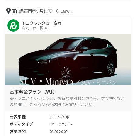
富山県高岡市小馬出町から
1680m
トヨタレンタカー高岡
高岡市東上関326
基本料金プラン（W1）
RV・ミニバンのレンタル、お得な割引料金や予約、乗り捨てなど
の詳細は、こちらから各店舗にお電話ください。
代表車種
シエンタ 等
ボディタイプ
RV・ミニバン
営業時間
08:00-20:00