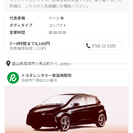
詳細は、こちらから各店舗にお電話ください。
代表車種
ヤリス 等
ボディタイプ
コンパクト
営業時間
08:00-20:00
3～6時間まで6,160円
0766-21-0100
免責補償制度1,100円
富山県高岡市小馬出町から
2469m
トヨタレンタカー新高岡駅前
高岡市下黒田3016番地