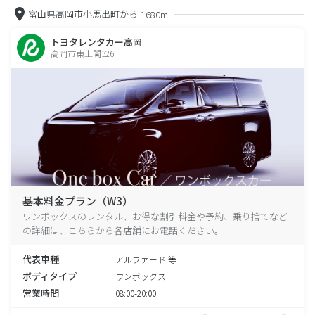
富山県高岡市小馬出町から
1680m
トヨタレンタカー高岡
高岡市東上関326
基本料金プラン（W3）
ワンボックスのレンタル、お得な割引料金や予約、乗り捨てなど
の詳細は、こちらから各店舗にお電話ください。
代表車種
アルファード 等
ボディタイプ
ワンボックス
営業時間
08:00-20:00