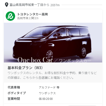
富山県高岡市城東一丁目から
2037m
トヨタレンタカー高岡
高岡市東上関326
基本料金プラン（W3）
ワンボックスのレンタル、お得な割引料金や予約、乗り捨てなど
の詳細は、こちらから各店舗にお電話ください。
代表車種
アルファード 等
ボディタイプ
ワンボックス
営業時間
08:00-20:00