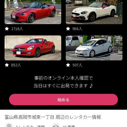
1716人
984人
852人
507人
事前のオンライン本人確認で
当日はすぐに出発できます ♪
始める
富山県高岡市城東一丁目 周辺のレンタカー情報
4 レンタカー店舗
19 車種