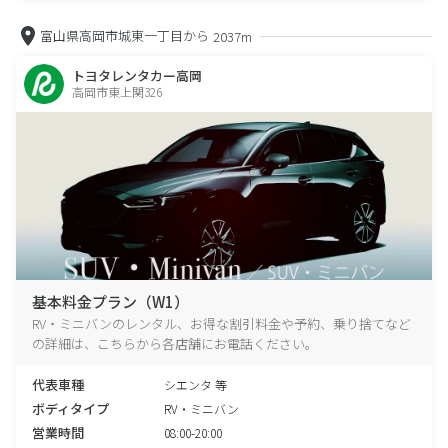
富山県高岡市城東一丁目から
2037m
トヨタレンタカー高岡
高岡市東上関326
基本料金プラン（W1）
RV・ミニバンのレンタル、お得な割引料金や予約、乗り捨てなど
の詳細は、こちらから各店舗にお電話ください。
代表車種
シエンタ 等
ボディタイプ
RV・ミニバン
営業時間
08:00-20:00