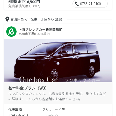
6時間まで16,500円
0766-21-0100
免責補償制度1,100円
富山県高岡市城東一丁目から
2863m
トヨタレンタカー新高岡駅前
高岡市下黒田3016番地
基本料金プラン（W3）
ワンボックスのレンタル、お得な割引料金や予約、乗り捨てなど
の詳細は、こちらから各店舗にお電話ください。
代表車種
アルファード 等
ボディタイプ
ワンボックス