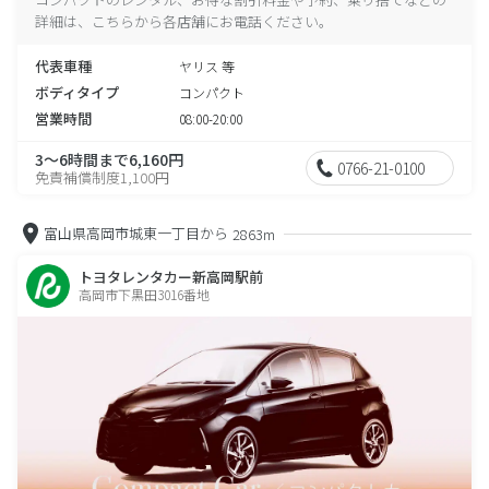
詳細は、こちらから各店舗にお電話ください。
代表車種
ヤリス 等
ボディタイプ
コンパクト
営業時間
08:00-20:00
3～6時間まで6,160円
0766-21-0100
免責補償制度1,100円
富山県高岡市城東一丁目から
2863m
トヨタレンタカー新高岡駅前
高岡市下黒田3016番地