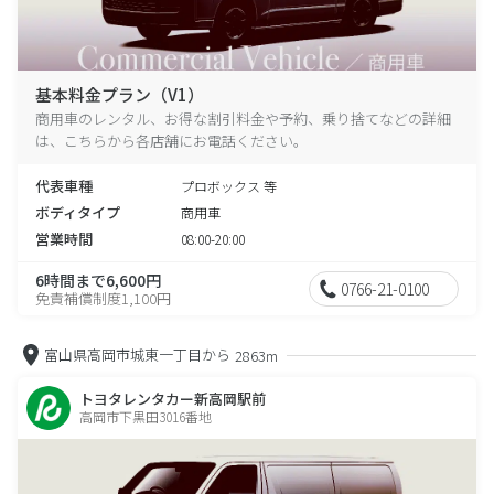
基本料金プラン（V1）
商用車のレンタル、お得な割引料金や予約、乗り捨てなどの詳細
は、こちらから各店舗にお電話ください。
代表車種
プロボックス 等
ボディタイプ
商用車
営業時間
08:00-20:00
6時間まで6,600円
0766-21-0100
免責補償制度1,100円
富山県高岡市城東一丁目から
2863m
トヨタレンタカー新高岡駅前
高岡市下黒田3016番地