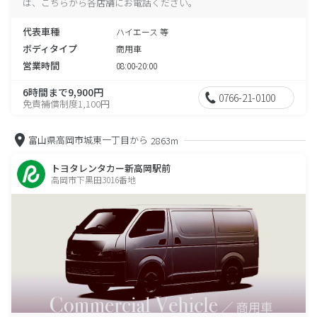
は、こちらから各店舗にお電話ください。
代表車種
ハイエース 等
ボディタイプ
商用車
営業時間
08:00-20:00
6時間まで9,900円
0766-21-0100
免責補償制度1,100円
富山県高岡市城東一丁目から
2863m
トヨタレンタカー新高岡駅前
高岡市下黒田3016番地