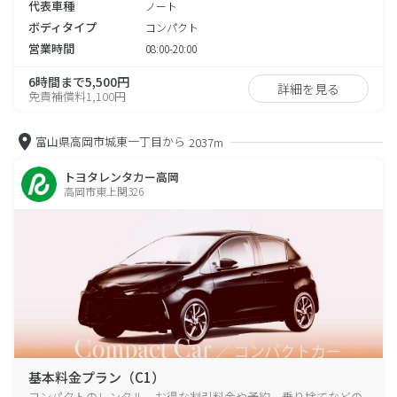
代表車種
ノート
ボディタイプ
コンパクト
営業時間
08:00-20:00
6時間まで5,500円
詳細を見る
免責補償料1,100円
富山県高岡市城東一丁目から
2037m
トヨタレンタカー高岡
高岡市東上関326
基本料金プラン（C1）
コンパクトのレンタル、お得な割引料金や予約、乗り捨てなどの