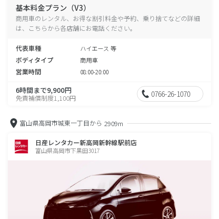
基本料金プラン（V3）
商用車のレンタル、お得な割引料金や予約、乗り捨てなどの詳細
は、こちらから各店舗にお電話ください。
代表車種
ハイエース 等
ボディタイプ
商用車
営業時間
08:00-20:00
6時間まで9,900円
0766-26-1070
免責補償制度1,100円
富山県高岡市城東一丁目から
2909m
日産レンタカー新高岡新幹線駅前店
富山県高岡市下黒田3017