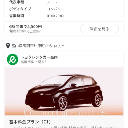
代表車種
ノート
ボディタイプ
コンパクト
営業時間
08:00-20:00
6時間まで5,500円
詳細を見る
免責補償料1,100円
富山県高岡市片原町から
1459m
トヨタレンタカー高岡
高岡市東上関326
基本料金プラン（C1）
コンパクトのレンタル、お得な割引料金や予約、乗り捨てなどの