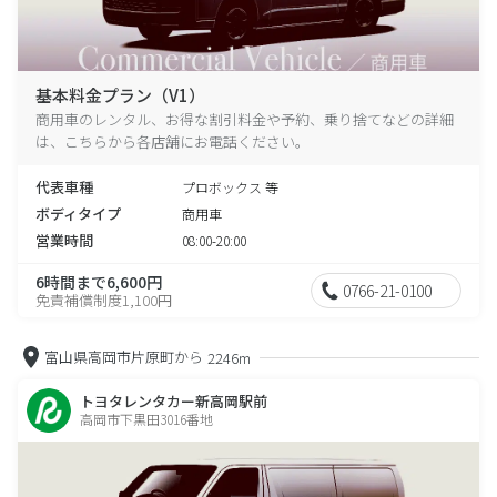
基本料金プラン（V1）
商用車のレンタル、お得な割引料金や予約、乗り捨てなどの詳細
は、こちらから各店舗にお電話ください。
代表車種
プロボックス 等
ボディタイプ
商用車
営業時間
08:00-20:00
6時間まで6,600円
0766-21-0100
免責補償制度1,100円
富山県高岡市片原町から
2246m
トヨタレンタカー新高岡駅前
高岡市下黒田3016番地