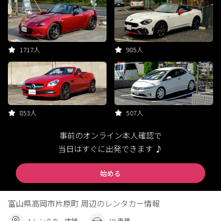
1717人
985人
853人
507人
事前のオンライン本人確認で
当日はすぐに出発できます ♪
始める
富山県高岡市片原町 周辺のレンタカー情報
4 レンタカー店舗
19 車種