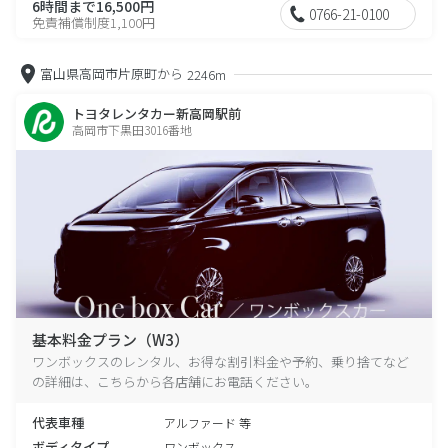
6時間まで16,500円
0766-21-0100
免責補償制度1,100円
富山県高岡市片原町から
2246m
トヨタレンタカー新高岡駅前
高岡市下黒田3016番地
基本料金プラン（W3）
ワンボックスのレンタル、お得な割引料金や予約、乗り捨てなど
の詳細は、こちらから各店舗にお電話ください。
代表車種
アルファード 等
ボディタイプ
ワンボックス