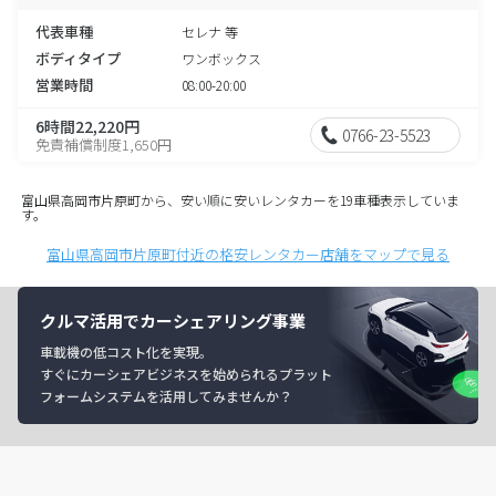
代表車種
セレナ 等
ボディタイプ
ワンボックス
営業時間
08:00-20:00
6時間22,220円
0766-23-5523
免責補償制度1,650円
富山県高岡市片原町から、安い順に安いレンタカーを19車種表示していま
す。
富山県高岡市片原町付近の格安レンタカー店舗をマップで見る
クルマ活用でカーシェアリング事業
車載機の低コスト化を実現。
すぐにカーシェアビジネスを始められるプラット
フォームシステムを活用してみませんか？