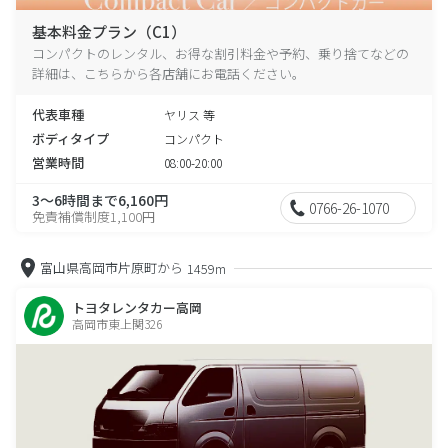
基本料金プラン（C1）
コンパクトのレンタル、お得な割引料金や予約、乗り捨てなどの
詳細は、こちらから各店舗にお電話ください。
代表車種
ヤリス 等
ボディタイプ
コンパクト
営業時間
08:00-20:00
3～6時間まで6,160円
0766-26-1070
免責補償制度1,100円
富山県高岡市片原町から
1459m
トヨタレンタカー高岡
高岡市東上関326