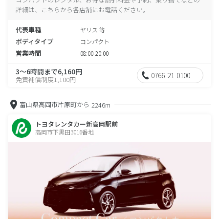
詳細は、こちらから各店舗にお電話ください。
代表車種
ヤリス 等
ボディタイプ
コンパクト
営業時間
08:00-20:00
3～6時間まで6,160円
0766-21-0100
免責補償制度1,100円
富山県高岡市片原町から
2246m
トヨタレンタカー新高岡駅前
高岡市下黒田3016番地