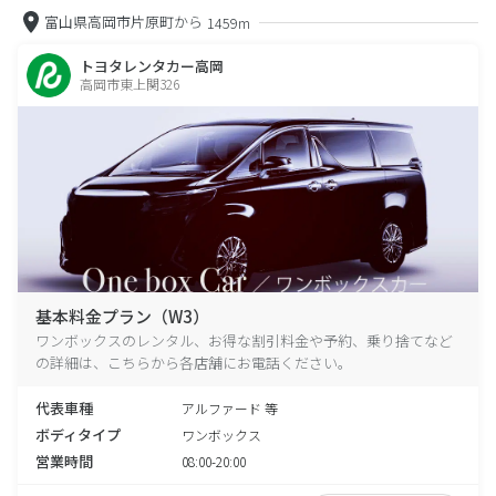
富山県高岡市片原町から
1459m
トヨタレンタカー高岡
高岡市東上関326
基本料金プラン（W3）
ワンボックスのレンタル、お得な割引料金や予約、乗り捨てなど
の詳細は、こちらから各店舗にお電話ください。
代表車種
アルファード 等
ボディタイプ
ワンボックス
営業時間
08:00-20:00