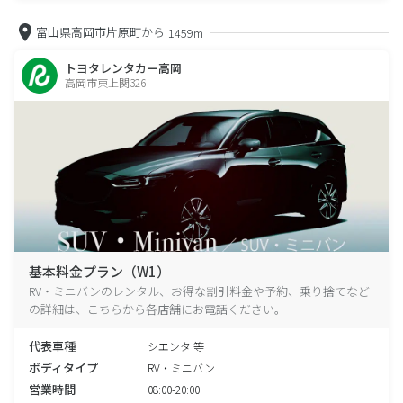
富山県高岡市片原町から
1459m
トヨタレンタカー高岡
高岡市東上関326
基本料金プラン（W1）
RV・ミニバンのレンタル、お得な割引料金や予約、乗り捨てなど
の詳細は、こちらから各店舗にお電話ください。
代表車種
シエンタ 等
ボディタイプ
RV・ミニバン
営業時間
08:00-20:00