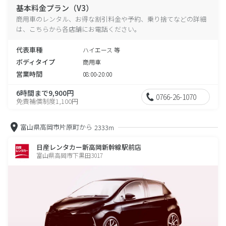
基本料金プラン（V3）
商用車のレンタル、お得な割引料金や予約、乗り捨てなどの詳細
は、こちらから各店舗にお電話ください。
代表車種
ハイエース 等
ボディタイプ
商用車
営業時間
08:00-20:00
6時間まで9,900円
0766-26-1070
免責補償制度1,100円
富山県高岡市片原町から
2333m
日産レンタカー新高岡新幹線駅前店
富山県高岡市下黒田3017