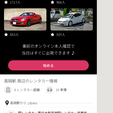
1717人
984人
853人
507人
事前のオンライン本人確認で
当日はすぐに出発できます ♪
始める
高岡駅 周辺のレンタカー情報
4 レンタカー店舗
19 車種
高岡駅から
1654m
駅レンタカー西日本新高岡駅レンタカー営業所