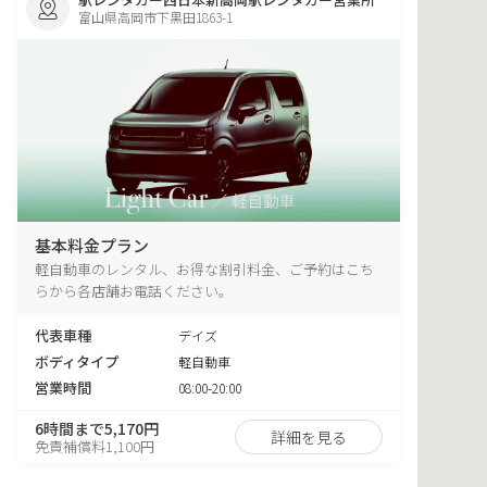
富山県高岡市下黒田1863-1
基本料金プラン
軽自動車のレンタル、お得な割引料金、ご予約はこち
らから各店舗お電話ください。
代表車種
デイズ
ボディタイプ
軽自動車
営業時間
08:00-20:00
6時間まで5,170円
詳細を見る
免責補償料1,100円