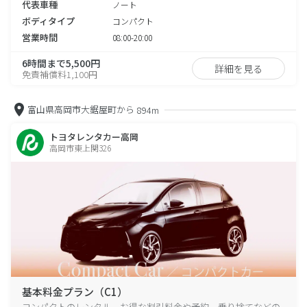
代表車種
ノート
ボディタイプ
コンパクト
営業時間
08:00-20:00
6時間まで5,500円
詳細を見る
免責補償料1,100円
富山県高岡市大鋸屋町から
894m
トヨタレンタカー高岡
高岡市東上関326
基本料金プラン（C1）
コンパクトのレンタル、お得な割引料金や予約、乗り捨てなどの