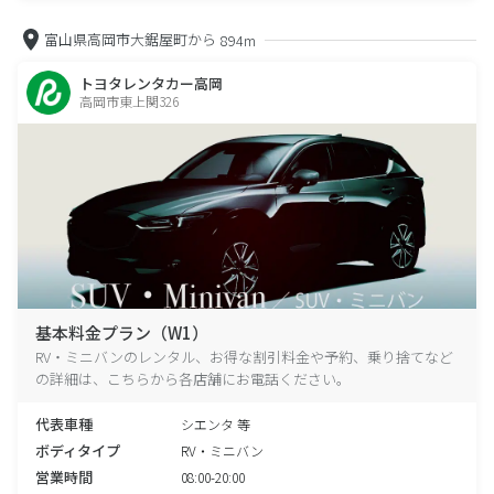
富山県高岡市大鋸屋町から
894m
トヨタレンタカー高岡
高岡市東上関326
基本料金プラン（W1）
RV・ミニバンのレンタル、お得な割引料金や予約、乗り捨てなど
の詳細は、こちらから各店舗にお電話ください。
代表車種
シエンタ 等
ボディタイプ
RV・ミニバン
営業時間
08:00-20:00