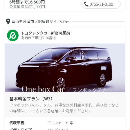
6時間まで16,500円
0766-21-0100
免責補償制度1,100円
富山県高岡市大鋸屋町から
1537m
トヨタレンタカー新高岡駅前
高岡市下黒田3016番地
基本料金プラン（W3）
ワンボックスのレンタル、お得な割引料金や予約、乗り捨てなど
の詳細は、こちらから各店舗にお電話ください。
代表車種
アルファード 等
ボディタイプ
ワンボックス