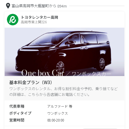
富山県高岡市大鋸屋町から
894m
トヨタレンタカー高岡
高岡市東上関326
基本料金プラン（W3）
ワンボックスのレンタル、お得な割引料金や予約、乗り捨てなど
の詳細は、こちらから各店舗にお電話ください。
代表車種
アルファード 等
ボディタイプ
ワンボックス
営業時間
08:00-20:00