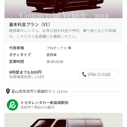
基本料金プラン（V1）
商用車のレンタル、お得な割引料金や予約、乗り捨てなどの詳細
は、こちらから各店舗にお電話ください。
代表車種
プロボックス 等
ボディタイプ
商用車
営業時間
08:00-20:00
6時間まで6,600円
0766-21-0100
免責補償制度1,100円
富山県高岡市大鋸屋町から
1537m
トヨタレンタカー新高岡駅前
高岡市下黒田3016番地