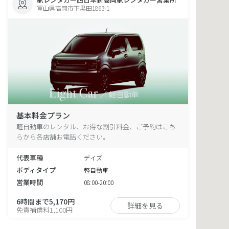
富山県高岡市下黒田1863-1
基本料金プラン
軽自動車のレンタル、お得な割引料金、ご予約はこち
らから各店舗お電話ください。
代表車種
デイズ
ボディタイプ
軽自動車
営業時間
08:00-20:00
6時間まで5,170円
詳細を見る
免責補償料1,100円