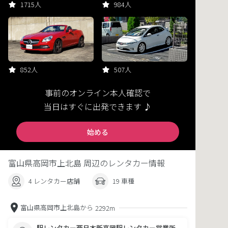
1715人
984人
852人
507人
事前のオンライン本人確認で
当日はすぐに出発できます ♪
始める
富山県高岡市上北島 周辺のレンタカー情報
4 レンタカー店舗
19 車種
富山県高岡市上北島から
2292m
駅レンタカー西日本新高岡駅レンタカー営業所