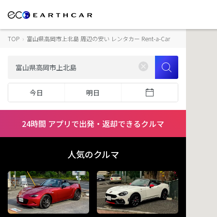
TOP
›
富山県高岡市上北島 周辺の安い レンタカー Rent-a-Car
今日
明日
24時間 アプリで出発・返却できるクルマ
人気のクルマ