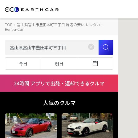
TOP
›
富山県富山市豊田本町三丁目 周辺の安い レンタカー
Rent-a-Car
今日
明日
24時間 アプリで出発・返却できるクルマ
人気のクルマ