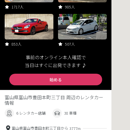
1717人
985人
853人
507人
事前のオンライン本人確認で
当日はすぐに出発できます ♪
始める
富山県富山市豊田本町三丁目 周辺のレンタカー
情報
6 レンタカー店舗
38 車種
富山県富山市豊田本町三丁目から
3777m