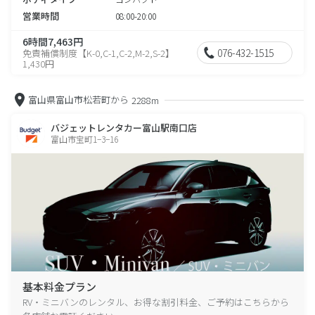
営業時間
08:00-20:00
6時間7,463円
076-432-1515
免責補償制度【K-0,C-1,C-2,M-2,S-2】
1,430円
富山県富山市松若町から
2288m
バジェットレンタカー富山駅南口店
富山市宝町1−3−16
基本料金プラン
RV・ミニバンのレンタル、お得な割引料金、ご予約はこちらから