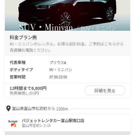
料金プラン例
RV・ミニバンのレンタル、お得な割引料金、ご予約はこちらから
各店舗お電話ください。
代表車種
プリウスα
ボディタイプ
RV・ミニバン
営業時間
07:00-20:00
12時間まで6,800円
詳細を見る
免責補償1,080円
富山県富山市松若町から
2288m
バジェットレンタカー富山駅南口店
富山市宝町1−3−16