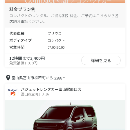
料金プラン例
コンパクトのレンタル、お得な割引料金、ご予約はこちらから各
店舗お電話ください。
代表車種
プリウス
ボディタイプ
コンパクト
営業時間
07:00-20:00
12時間まで3,400円
詳細を見る
免責補償1,080円
富山県富山市松若町から
2288m
バジェットレンタカー富山駅南口店
富山市宝町1−3−16