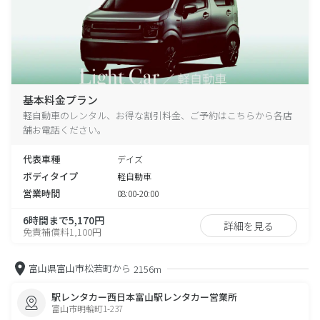
基本料金プラン
軽自動車のレンタル、お得な割引料金、ご予約はこちらから各店
舗お電話ください。
代表車種
デイズ
ボディタイプ
軽自動車
営業時間
08:00-20:00
6時間まで5,170円
詳細を見る
免責補償料1,100円
富山県富山市松若町から
2156m
駅レンタカー西日本富山駅レンタカー営業所
富山市明輪町1-237