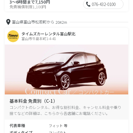
3～6時間まで7,150円
076-432-0100
免責補償制度1,100円
富山県富山市松若町から
2042m
タイムズカーレンタル富山駅北
富山市牛島本町1-4-48
基本料金 免責別（C-1）
コンパクトのレンタル、お得な割引料金、キャンセル料金や乗り
捨てなどの詳細は、こちらから各店舗にお電話ください。
代表車種
フィット 等
ボディタイプ
コンパクト