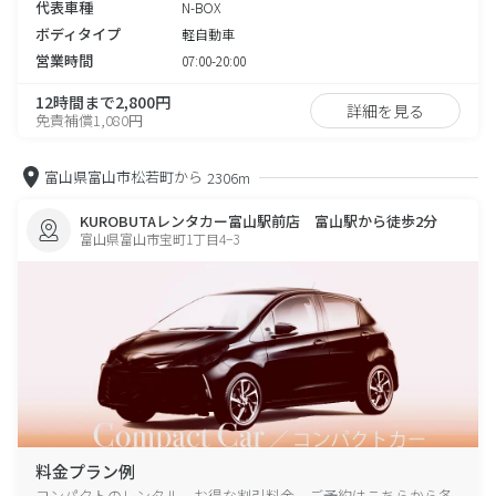
代表車種
N-BOX
ボディタイプ
軽自動車
営業時間
07:00-20:00
12時間まで2,800円
詳細を見る
免責補償1,080円
富山県富山市松若町から
2306m
KUROBUTAレンタカー富山駅前店 富山駅から徒歩2分
富山県富山市宝町1丁目4−3
料金プラン例
コンパクトのレンタル、お得な割引料金、ご予約はこちらから各