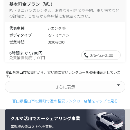
基本料金プラン（W1）
RV・ミニバンのレンタル、お得な割引料金や予約、乗り捨てなど
の詳細は、こちらから各店舗にお電話ください。
代表車種
シエンタ 等
ボディタイプ
RV・ミニバン
営業時間
08:00-20:00
6時間まで7,700円
076-433-0100
免責補償制度1,100円
富山県富山市松若町から、安い順に安いレンタカーを40車種表示していま
す。
さらに表示
富山県富山市松若町付近の格安レンタカー店舗をマップで見る
クルマ活用でカーシェアリング事業
車載機の低コスト化を実現。