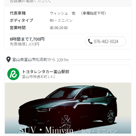
各店舗お電話ください。
代表車種
ウィッシュ 他 （車種指定不可）
ボディタイプ
RV・ミニバン
営業時間
08:00-20:00
6時間まで7,700円
076-482-3024
免責補償1,430円
富山県富山市松若町から
2297m
トヨタレンタカー富山駅前
富山市神通本町1-4-2