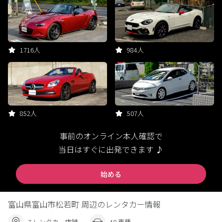
1716人
984人
852人
507人
事前のオンライン本人確認で
当日はすぐに出発できます ♪
始める
富山県富山市松若町 周辺のレンタカー情報
7 レンタカー店舗
40 車種