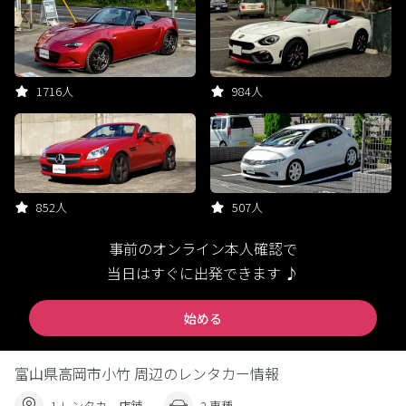
1716人
984人
852人
507人
事前のオンライン本人確認で
当日はすぐに出発できます ♪
始める
富山県高岡市小竹 周辺のレンタカー情報
1 レンタカー店舗
2 車種