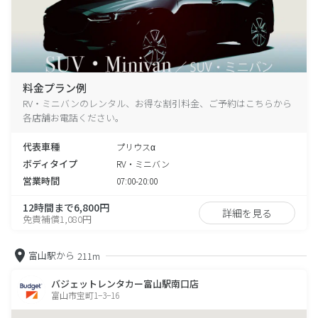
料金プラン例
RV・ミニバンのレンタル、お得な割引料金、ご予約はこちらから
各店舗お電話ください。
代表車種
プリウスα
ボディタイプ
RV・ミニバン
営業時間
07:00-20:00
12時間まで6,800円
詳細を見る
免責補償1,080円
富山駅から
211m
バジェットレンタカー富山駅南口店
富山市宝町1−3−16