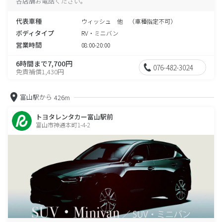
各店舗お電話ください。
代表車種
ウィッシュ 他 （車種指定不可）
ボディタイプ
RV・ミニバン
営業時間
08:00-20:00
6時間まで7,700円
076-482-3024
免責補償1,430円
富山駅から
426m
トヨタレンタカー富山駅前
富山市神通本町1-4-2