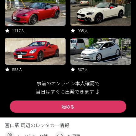
1717人
985人
853人
507人
事前のオンライン本人確認で
当日はすぐに出発できます ♪
始める
富山駅 周辺のレンタカー情報
7 レンタカー店舗
40 車種