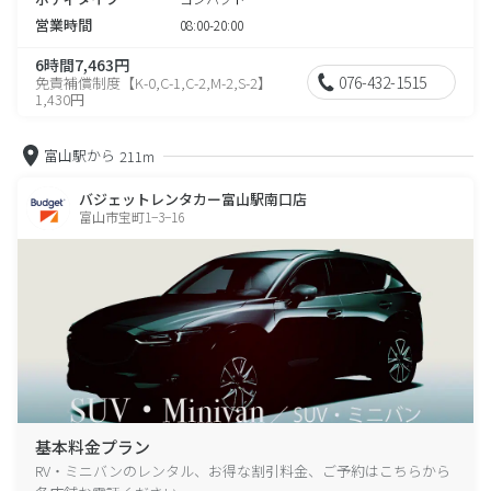
営業時間
08:00-20:00
6時間7,463円
076-432-1515
免責補償制度【K-0,C-1,C-2,M-2,S-2】
1,430円
富山駅から
211m
バジェットレンタカー富山駅南口店
富山市宝町1−3−16
基本料金プラン
RV・ミニバンのレンタル、お得な割引料金、ご予約はこちらから