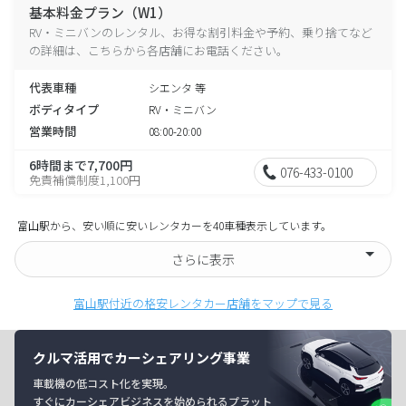
基本料金プラン（W1）
RV・ミニバンのレンタル、お得な割引料金や予約、乗り捨てなど
の詳細は、こちらから各店舗にお電話ください。
代表車種
シエンタ 等
ボディタイプ
RV・ミニバン
営業時間
08:00-20:00
6時間まで7,700円
076-433-0100
免責補償制度1,100円
富山駅から、安い順に安いレンタカーを40車種表示しています。
さらに表示
富山駅付近の格安レンタカー店舗をマップで見る
クルマ活用でカーシェアリング事業
車載機の低コスト化を実現。
すぐにカーシェアビジネスを始められるプラット