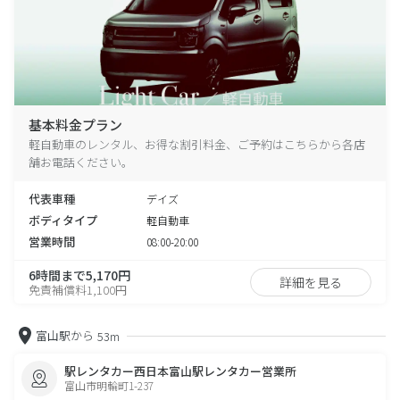
基本料金プラン
軽自動車のレンタル、お得な割引料金、ご予約はこちらから各店
舗お電話ください。
代表車種
デイズ
ボディタイプ
軽自動車
営業時間
08:00-20:00
6時間まで5,170円
詳細を見る
免責補償料1,100円
富山駅から
53m
駅レンタカー西日本富山駅レンタカー営業所
富山市明輪町1-237