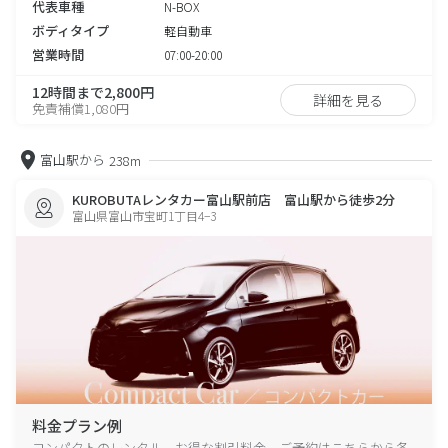
代表車種
N-BOX
ボディタイプ
軽自動車
営業時間
07:00-20:00
12時間まで2,800円
詳細を見る
免責補償1,080円
富山駅から
238m
KUROBUTAレンタカー富山駅前店 富山駅から徒歩2分
富山県富山市宝町1丁目4−3
料金プラン例
コンパクトのレンタル、お得な割引料金、ご予約はこちらから各