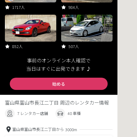
1717人
984人
852人
507人
事前のオンライン本人確認で
当日はすぐに出発できます ♪
始める
富山県富山市長江二丁目 周辺のレンタカー情報
7 レンタカー店舗
40 車種
富山県富山市長江二丁目から
3000m