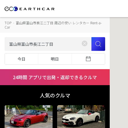
TOP
›
富山県富山市長江二丁目 周辺の安い レンタカー Rent-a-
Car
今日
明日
24時間 アプリで出発・返却できるクルマ
人気のクルマ