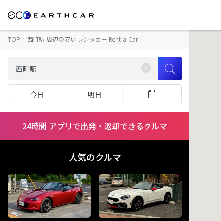
TOP
›
西町駅 周辺の安い レンタカー Rent-a-Car
今日
明日
24時間 アプリで出発・返却できるクルマ
人気のクルマ