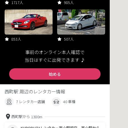
1717人
985人
853人
507人
事前のオンライン本人確認で
当日はすぐに出発できます ♪
始める
西町駅 周辺のレンタカー情報
7 レンタカー店舗
40 車種
西町駅から
1380m
KUROBUTAレンタカー富山駅前店 富山駅から