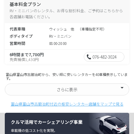
基本料金プラン
RV・ミニバンのレンタル、お得な割引料金、ご予約はこちらから
各店舗お電話ください。
代表車種
ウィッシュ 他 （車種指定不可）
ボディタイプ
RV・ミニバン
営業時間
08:00-20:00
6時間まで7,700円
076-482-3024
免責補償1,430円
富山県富山市古鍛冶町から、安い順に安いレンタカーを40車種表示していま
す。
さらに表示
富山県富山市古鍛冶町付近の格安レンタカー店舗をマップで見る
クルマ活用でカーシェアリング事業
車載機の低コスト化を実現。