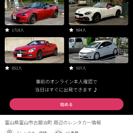
1716人
984人
852人
507人
事前のオンライン本人確認で
当日はすぐに出発できます ♪
始める
富山県富山市古鍛冶町 周辺のレンタカー情報
7 レンタカー店舗
40 車種