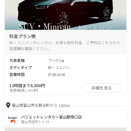
料金プラン例
RV・ミニバンのレンタル、お得な割引料金、ご予約はこちらから
各店舗お電話ください。
代表車種
プリウスα
ボディタイプ
RV・ミニバン
営業時間
07:00-20:00
12時間まで6,800円
詳細を見る
免責補償1,080円
富山県富山市古鍛冶町から
1603m
バジェットレンタカー富山駅南口店
富山市宝町1−3−16