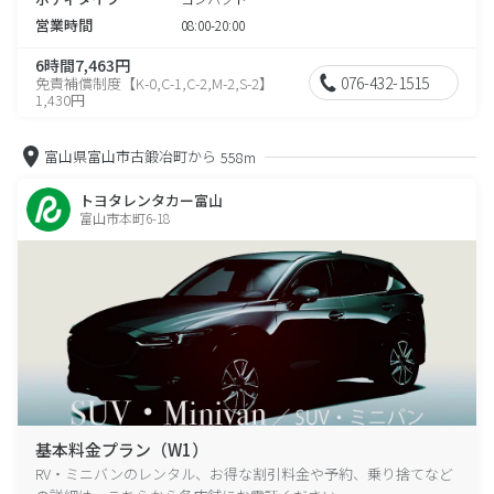
営業時間
08:00-20:00
6時間7,463円
076-432-1515
免責補償制度【K-0,C-1,C-2,M-2,S-2】
1,430円
富山県富山市古鍛冶町から
558m
トヨタレンタカー富山
富山市本町6-18
基本料金プラン（W1）
RV・ミニバンのレンタル、お得な割引料金や予約、乗り捨てなど