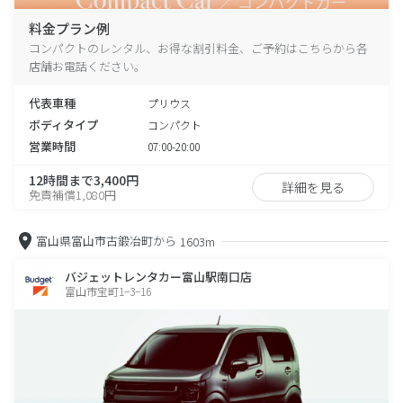
料金プラン例
コンパクトのレンタル、お得な割引料金、ご予約はこちらから各
店舗お電話ください。
代表車種
プリウス
ボディタイプ
コンパクト
営業時間
07:00-20:00
12時間まで3,400円
詳細を見る
免責補償1,080円
富山県富山市古鍛冶町から
1603m
バジェットレンタカー富山駅南口店
富山市宝町1−3−16