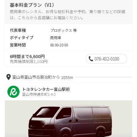
基本料金プラン（V1）
商用車のレンタル、お得な割引料金や予約、乗り捨てなどの詳細
は、こちらから各店舗にお電話ください。
代表車種
プロボックス 等
ボディタイプ
商用車
営業時間
08:00-20:00
6時間まで6,600円
076-432-0100
免責補償制度1,100円
富山県富山市古鍛冶町から
1855m
トヨタレンタカー富山駅前
富山市神通本町1-4-2