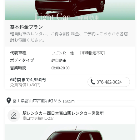
基本料金プラン
軽自動車のレンタル、お得な割引料金、ご予約はこちらから各店
舗お電話ください。
代表車種
ワゴンＲ 他 （車種指定不可）
ボディタイプ
軽自動車
営業時間
08:00-20:00
6時間まで4,950円
076-482-3024
免責補償1,430円
富山県富山市古鍛冶町から
1605m
駅レンタカー西日本富山駅レンタカー営業所
富山市明輪町1-237