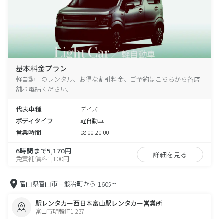
基本料金プラン
軽自動車のレンタル、お得な割引料金、ご予約はこちらから各店
舗お電話ください。
代表車種
デイズ
ボディタイプ
軽自動車
営業時間
08:00-20:00
6時間まで5,170円
詳細を見る
免責補償料1,100円
富山県富山市古鍛冶町から
1605m
駅レンタカー西日本富山駅レンタカー営業所
富山市明輪町1-237