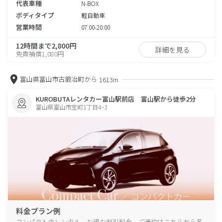
代表車種
N-BOX
ボディタイプ
軽自動車
営業時間
07:00-20:00
12時間まで2,800円
詳細を見る
免責補償1,080円
富山県富山市古鍛冶町から
1613m
KUROBUTAレンタカー富山駅前店 富山駅から徒歩2分
富山県富山市宝町1丁目4−3
料金プラン例
コンパクトのレンタル、お得な割引料金、ご予約はこちらから各