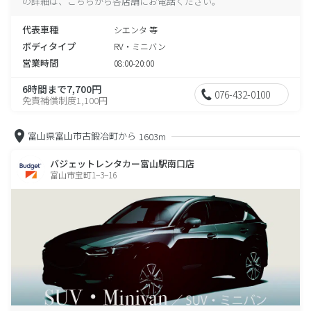
の詳細は、こちらから各店舗にお電話ください。
代表車種
シエンタ 等
ボディタイプ
RV・ミニバン
営業時間
08:00-20:00
6時間まで7,700円
076-432-0100
免責補償制度1,100円
富山県富山市古鍛冶町から
1603m
バジェットレンタカー富山駅南口店
富山市宝町1−3−16