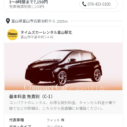
3～6時間まで7,150円
076-433-0100
免責補償制度1,100円
富山県富山市古鍛冶町から
2035m
タイムズカーレンタル富山駅北
富山市牛島本町1-4-48
基本料金 免責別（C-1）
コンパクトのレンタル、お得な割引料金、キャンセル料金や乗り
捨てなどの詳細は、こちらから各店舗にお電話ください。
代表車種
フィット 等
ボディタイプ
コンパクト