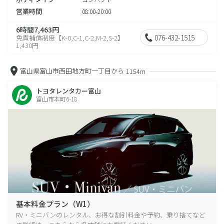
営業時間
08:00-20:00
6時間7,463円
076-432-1515
免責補償制度【K-0,C-1,C-2,M-2,S-2】
1,430円
富山県富山市西田地方町一丁目から
1154m
トヨタレンタカー富山
富山市本町6-18
基本料金プラン（W1）
RV・ミニバンのレンタル、お得な割引料金や予約、乗り捨てなど