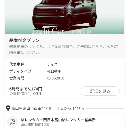
基本料金プラン
軽自動車のレンタル、お得な割引料金、ご予約はこちらから各店
舗お電話ください。
代表車種
デイズ
ボディタイプ
軽自動車
営業時間
08:00-20:00
6時間まで5,170円
詳細を見る
免責補償料1,100円
富山県富山市西田地方町一丁目から
1893m
駅レンタカー西日本富山駅レンタカー営業所
富山市明輪町1-237