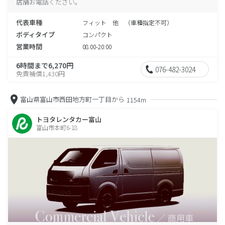
店舗お電話ください。
代表車種
フィット 他 （車種指定不可）
ボディタイプ
コンパクト
営業時間
08:00-20:00
6時間まで6,270円
076-482-3024
免責補償1,430円
富山県富山市西田地方町一丁目から
1154m
トヨタレンタカー富山
富山市本町6-18