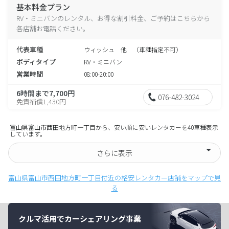
基本料金プラン
RV・ミニバンのレンタル、お得な割引料金、ご予約はこちらから
各店舗お電話ください。
代表車種
ウィッシュ 他 （車種指定不可）
ボディタイプ
RV・ミニバン
営業時間
08:00-20:00
6時間まで7,700円
076-482-3024
免責補償1,430円
富山県富山市西田地方町一丁目から、安い順に安いレンタカーを40車種表示
しています。
さらに表示
富山県富山市西田地方町一丁目付近の格安レンタカー店舗をマップで見
る
クルマ活用でカーシェアリング事業