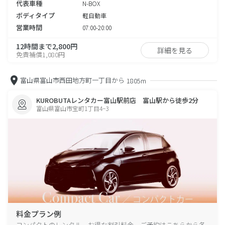
代表車種
N-BOX
ボディタイプ
軽自動車
営業時間
07:00-20:00
12時間まで2,800円
詳細を見る
免責補償1,080円
富山県富山市西田地方町一丁目から
1805m
KUROBUTAレンタカー富山駅前店 富山駅から徒歩2分
富山県富山市宝町1丁目4−3
料金プラン例
コンパクトのレンタル、お得な割引料金、ご予約はこちらから各