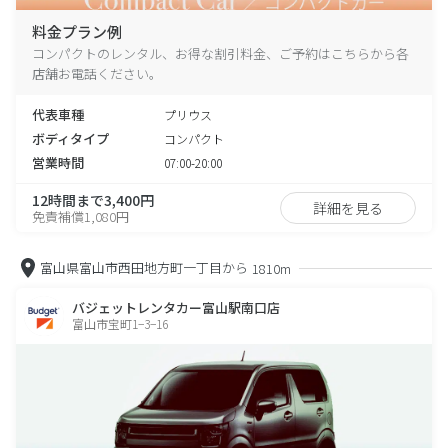
料金プラン例
コンパクトのレンタル、お得な割引料金、ご予約はこちらから各
店舗お電話ください。
代表車種
プリウス
ボディタイプ
コンパクト
営業時間
07:00-20:00
12時間まで3,400円
詳細を見る
免責補償1,080円
富山県富山市西田地方町一丁目から
1810m
バジェットレンタカー富山駅南口店
富山市宝町1−3−16