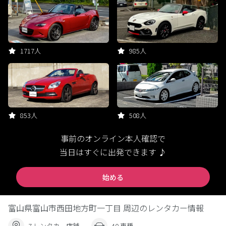
1717人
985人
853人
508人
事前のオンライン本人確認で
当日はすぐに出発できます ♪
始める
富山県富山市西田地方町一丁目 周辺のレンタカー情報
7 レンタカー店舗
40 車種