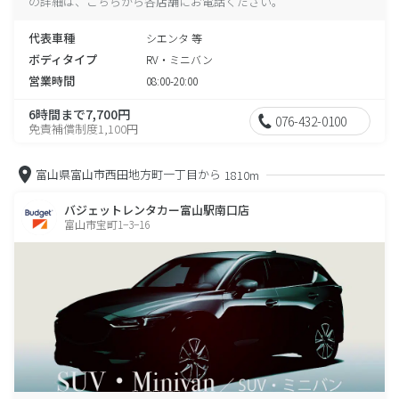
の詳細は、こちらから各店舗にお電話ください。
代表車種
シエンタ 等
ボディタイプ
RV・ミニバン
営業時間
08:00-20:00
6時間まで7,700円
076-432-0100
免責補償制度1,100円
富山県富山市西田地方町一丁目から
1810m
バジェットレンタカー富山駅南口店
富山市宝町1−3−16