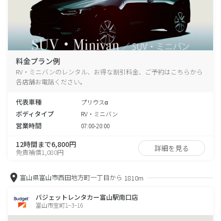
料金プラン例
RV・ミニバンのレンタル、お得な割引料金、ご予約はこちらから
各店舗お電話ください。
代表車種
プリウスα
ボディタイプ
RV・ミニバン
営業時間
07:00-20:00
12時間まで6,800円
詳細を見る
免責補償1,080円
富山県富山市西田地方町一丁目から
1810m
バジェットレンタカー富山駅南口店
富山市宝町1−3−16