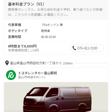
基本料金プラン（V1）
商用車のレンタル、お得な割引料金や予約、乗り捨てなどの詳細
は、こちらから各店舗にお電話ください。
代表車種
プロボックス 等
ボディタイプ
商用車
営業時間
08:00-20:00
6時間まで6,600円
076-432-0100
免責補償制度1,100円
富山県富山市西田地方町一丁目から
1964m
トヨタレンタカー富山駅前
富山市神通本町1-4-2