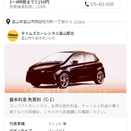
3～6時間まで7,150円
076-433-0100
免責補償制度1,100円
富山県富山市西田地方町一丁目から
2218m
タイムズカーレンタル富山駅北
富山市牛島本町1-4-48
基本料金 免責別（C-1）
コンパクトのレンタル、お得な割引料金、キャンセル料金や乗り
捨てなどの詳細は、こちらから各店舗にお電話ください。
代表車種
フィット 等
ボディタイプ
コンパクト