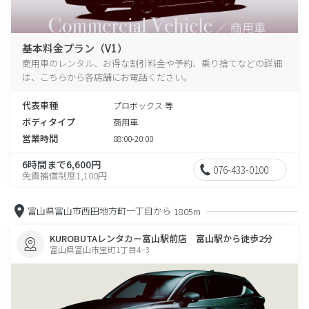
基本料金プラン（V1）
商用車のレンタル、お得な割引料金や予約、乗り捨てなどの詳細
は、こちらから各店舗にお電話ください。
代表車種
プロボックス 等
ボディタイプ
商用車
営業時間
08:00-20:00
6時間まで6,600円
076-433-0100
免責補償制度1,100円
富山県富山市西田地方町一丁目から
1805m
KUROBUTAレンタカー富山駅前店 富山駅から徒歩2分
富山県富山市宝町1丁目4−3