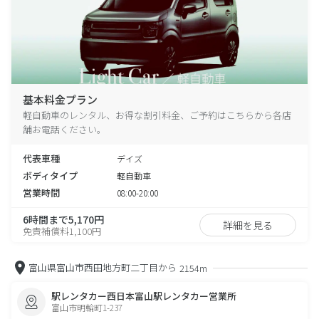
基本料金プラン
軽自動車のレンタル、お得な割引料金、ご予約はこちらから各店
舗お電話ください。
代表車種
デイズ
ボディタイプ
軽自動車
営業時間
08:00-20:00
6時間まで5,170円
詳細を見る
免責補償料1,100円
富山県富山市西田地方町二丁目から
2154m
駅レンタカー西日本富山駅レンタカー営業所
富山市明輪町1-237