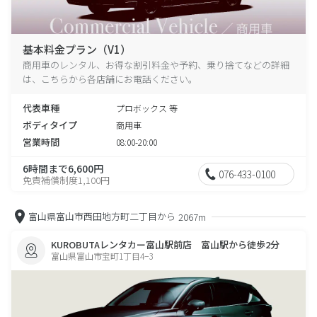
基本料金プラン（V1）
商用車のレンタル、お得な割引料金や予約、乗り捨てなどの詳細
は、こちらから各店舗にお電話ください。
代表車種
プロボックス 等
ボディタイプ
商用車
営業時間
08:00-20:00
6時間まで6,600円
076-433-0100
免責補償制度1,100円
富山県富山市西田地方町二丁目から
2067m
KUROBUTAレンタカー富山駅前店 富山駅から徒歩2分
富山県富山市宝町1丁目4−3