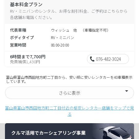
基本料金プラン
RV・ミニバンのレンタル、お得な割引料金、ご予約はこちらから
各店舗お電話ください。
代表車種
ウィッシュ 他 （車種指定不可）
ボディタイプ
RV・ミニバン
営業時間
08:00-20:00
6時間まで7,700円
076-482-3024
免責補償1,430円
富山県富山市西田地方町二丁目から、安い順に安いレンタカーを40車種表示
しています。
さらに表示
富山県富山市西田地方町二丁目付近の格安レンタカー店舗をマップで見
る
クルマ活用でカーシェアリング事業