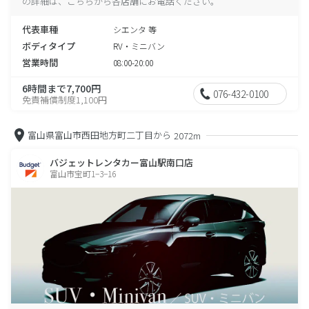
の詳細は、こちらから各店舗にお電話ください。
代表車種
シエンタ 等
ボディタイプ
RV・ミニバン
営業時間
08:00-20:00
6時間まで7,700円
076-432-0100
免責補償制度1,100円
富山県富山市西田地方町二丁目から
2072m
バジェットレンタカー富山駅南口店
富山市宝町1−3−16