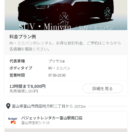
料金プラン例
RV・ミニバンのレンタル、お得な割引料金、ご予約はこちらから
各店舗お電話ください。
代表車種
プリウスα
ボディタイプ
RV・ミニバン
営業時間
07:00-20:00
12時間まで6,800円
詳細を見る
免責補償1,080円
富山県富山市西田地方町二丁目から
2072m
バジェットレンタカー富山駅南口店
富山市宝町1−3−16