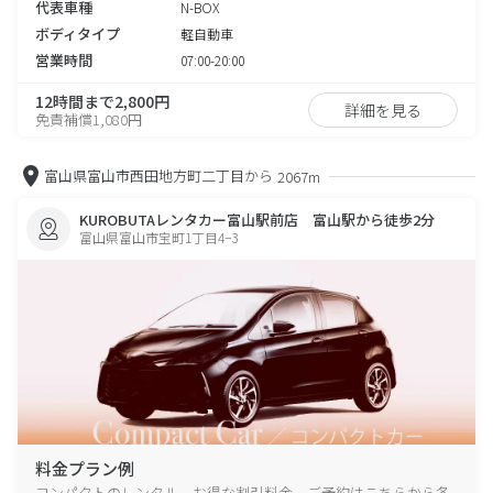
代表車種
N-BOX
ボディタイプ
軽自動車
営業時間
07:00-20:00
12時間まで2,800円
詳細を見る
免責補償1,080円
富山県富山市西田地方町二丁目から
2067m
KUROBUTAレンタカー富山駅前店 富山駅から徒歩2分
富山県富山市宝町1丁目4−3
料金プラン例
コンパクトのレンタル、お得な割引料金、ご予約はこちらから各