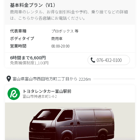
基本料金プラン（V1）
商用車のレンタル、お得な割引料金や予約、乗り捨てなどの詳細
は、こちらから各店舗にお電話ください。
代表車種
プロボックス 等
ボディタイプ
商用車
営業時間
08:00-20:00
6時間まで6,600円
076-432-0100
免責補償制度1,100円
富山県富山市西田地方町二丁目から
2226m
トヨタレンタカー富山駅前
富山市神通本町1-4-2