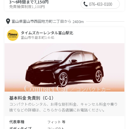
3～6時間まで7,150円
076-433-0100
免責補償制度1,100円
富山県富山市西田地方町二丁目から
2480m
タイムズカーレンタル富山駅北
富山市牛島本町1-4-48
基本料金 免責別（C-1）
コンパクトのレンタル、お得な割引料金、キャンセル料金や乗り
捨てなどの詳細は、こちらから各店舗にお電話ください。
代表車種
フィット 等
ボディタイプ
コンパクト