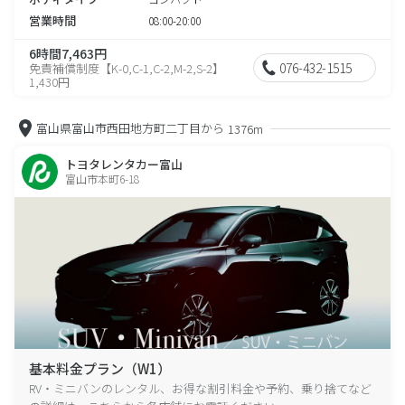
営業時間
08:00-20:00
6時間7,463円
076-432-1515
免責補償制度【K-0,C-1,C-2,M-2,S-2】
1,430円
富山県富山市西田地方町二丁目から
1376m
トヨタレンタカー富山
富山市本町6-18
基本料金プラン（W1）
RV・ミニバンのレンタル、お得な割引料金や予約、乗り捨てなど