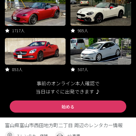
1717人
985人
853人
507人
事前のオンライン本人確認で
当日はすぐに出発できます ♪
始める
富山県富山市西田地方町二丁目 周辺のレンタカー情報
7 レンタカー店舗
40 車種