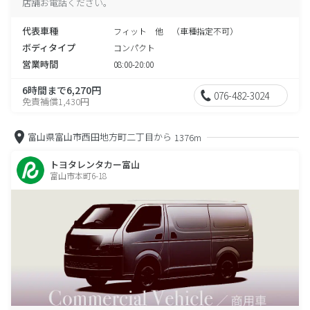
店舗お電話ください。
代表車種
フィット 他 （車種指定不可）
ボディタイプ
コンパクト
営業時間
08:00-20:00
6時間まで6,270円
076-482-3024
免責補償1,430円
富山県富山市西田地方町二丁目から
1376m
トヨタレンタカー富山
富山市本町6-18