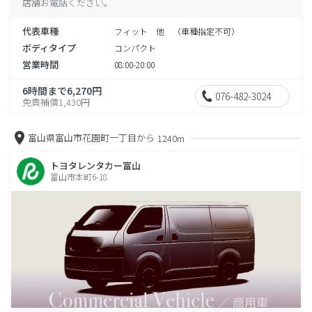
店舗お電話ください。
代表車種
フィット 他 （車種指定不可）
ボディタイプ
コンパクト
営業時間
08:00-20:00
6時間まで6,270円
076-482-3024
免責補償1,430円
富山県富山市花園町一丁目から
1240m
トヨタレンタカー富山
富山市本町6-18