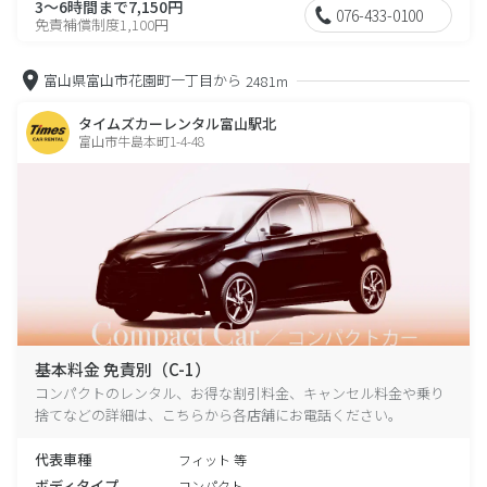
3～6時間まで7,150円
076-433-0100
免責補償制度1,100円
富山県富山市花園町一丁目から
2481m
タイムズカーレンタル富山駅北
富山市牛島本町1-4-48
基本料金 免責別（C-1）
コンパクトのレンタル、お得な割引料金、キャンセル料金や乗り
捨てなどの詳細は、こちらから各店舗にお電話ください。
代表車種
フィット 等
ボディタイプ
コンパクト