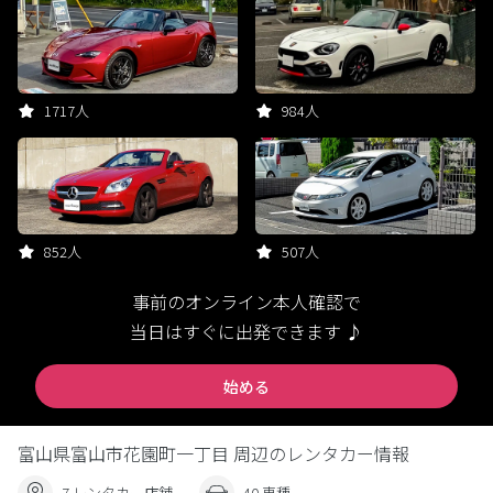
1717人
984人
852人
507人
事前のオンライン本人確認で
当日はすぐに出発できます ♪
始める
富山県富山市花園町一丁目 周辺のレンタカー情報
7 レンタカー店舗
40 車種