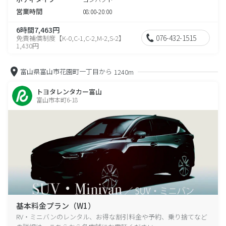
営業時間
08:00-20:00
6時間7,463円
076-432-1515
免責補償制度【K-0,C-1,C-2,M-2,S-2】
1,430円
富山県富山市花園町一丁目から
1240m
トヨタレンタカー富山
富山市本町6-18
基本料金プラン（W1）
RV・ミニバンのレンタル、お得な割引料金や予約、乗り捨てなど