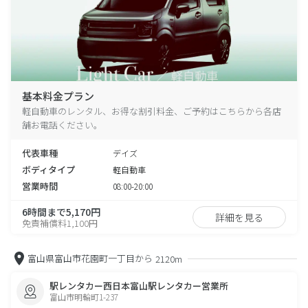
基本料金プラン
軽自動車のレンタル、お得な割引料金、ご予約はこちらから各店
舗お電話ください。
代表車種
デイズ
ボディタイプ
軽自動車
営業時間
08:00-20:00
6時間まで5,170円
詳細を見る
免責補償料1,100円
富山県富山市花園町一丁目から
2120m
駅レンタカー西日本富山駅レンタカー営業所
富山市明輪町1-237