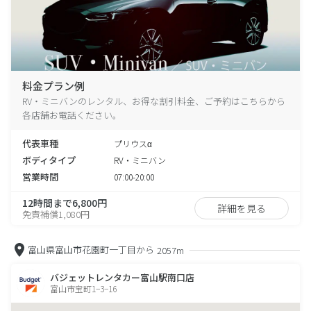
料金プラン例
RV・ミニバンのレンタル、お得な割引料金、ご予約はこちらから
各店舗お電話ください。
代表車種
プリウスα
ボディタイプ
RV・ミニバン
営業時間
07:00-20:00
12時間まで6,800円
詳細を見る
免責補償1,080円
富山県富山市花園町一丁目から
2057m
バジェットレンタカー富山駅南口店
富山市宝町1−3−16