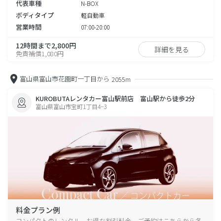
代表車種
N-BOX
ボディタイプ
軽自動車
営業時間
07:00-20:00
12時間まで2,800円
詳細を見る
免責補償1,080円
富山県富山市花園町一丁目から
2055m
KUROBUTAレンタカー富山駅前店 富山駅から徒歩2分
富山県富山市宝町1丁目4−3
料金プラン例
コンパクトのレンタル、お得な割引料金、ご予約はこちらから各