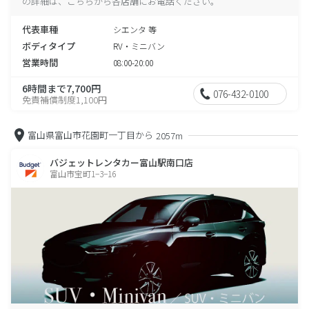
の詳細は、こちらから各店舗にお電話ください。
代表車種
シエンタ 等
ボディタイプ
RV・ミニバン
営業時間
08:00-20:00
6時間まで7,700円
076-432-0100
免責補償制度1,100円
富山県富山市花園町一丁目から
2057m
バジェットレンタカー富山駅南口店
富山市宝町1−3−16