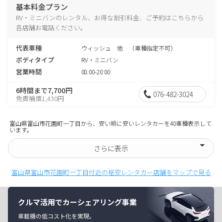
基本料金プラン
RV・ミニバンのレンタル、お得な割引料金、ご予約はこちらから
各店舗お電話ください。
代表車種
ウィッシュ 他 （車種指定不可）
ボディタイプ
RV・ミニバン
営業時間
08:00-20:00
6時間まで7,700円
076-482-3024
免責補償1,430円
富山県富山市花園町一丁目から、安い順に安いレンタカーを40車種表示して
います。
さらに表示
富山県富山市花園町一丁目付近の格安レンタカー店舗をマップで見る
クルマ活用でカーシェアリング事業
車載機の低コスト化を実現。