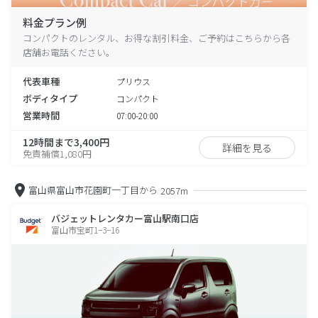
料金プラン例
コンパクトのレンタル、お得な割引料金、ご予約はこちらから各
店舗お電話ください。
代表車種
プリウス
ボディタイプ
コンパクト
営業時間
07:00-20:00
12時間まで3,400円
詳細を見る
免責補償1,080円
富山県富山市花園町一丁目から
2057m
バジェットレンタカー富山駅南口店
富山市宝町1−3−16