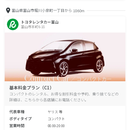
富山県富山市堀川小泉町一丁目から
1860m
トヨタレンタカー富山
富山市本町6-18
基本料金プラン（C1）
コンパクトのレンタル、お得な割引料金や予約、乗り捨てなどの
詳細は、こちらから各店舗にお電話ください。
代表車種
ヤリス 等
ボディタイプ
コンパクト
営業時間
08:00-20:00