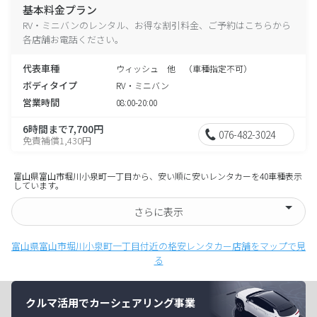
基本料金プラン
RV・ミニバンのレンタル、お得な割引料金、ご予約はこちらから
各店舗お電話ください。
代表車種
ウィッシュ 他 （車種指定不可）
ボディタイプ
RV・ミニバン
営業時間
08:00-20:00
6時間まで7,700円
076-482-3024
免責補償1,430円
富山県富山市堀川小泉町一丁目から、安い順に安いレンタカーを40車種表示
しています。
さらに表示
富山県富山市堀川小泉町一丁目付近の格安レンタカー店舗をマップで見
る
クルマ活用でカーシェアリング事業