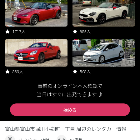
1717人
985人
853人
508人
事前のオンライン本人確認で
当日はすぐに出発できます ♪
始める
富山県富山市堀川小泉町一丁目 周辺のレンタカー情報
7 レンタカー店舗
40 車種