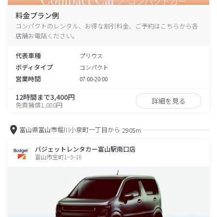
料金プラン例
コンパクトのレンタル、お得な割引料金、ご予約はこちらから各
店舗お電話ください。
代表車種
プリウス
ボディタイプ
コンパクト
営業時間
07:00-20:00
12時間まで3,400円
詳細を見る
免責補償1,080円
富山県富山市堀川小泉町一丁目から
2905m
バジェットレンタカー富山駅南口店
富山市宝町1−3−16