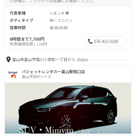
の詳細は、こちらから各店舗にお電話ください。
代表車種
シエンタ 等
ボディタイプ
RV・ミニバン
営業時間
08:00-20:00
6時間まで7,700円
076-432-0100
免責補償制度1,100円
富山県富山市堀川小泉町一丁目から
2905m
バジェットレンタカー富山駅南口店
富山市宝町1−3−16