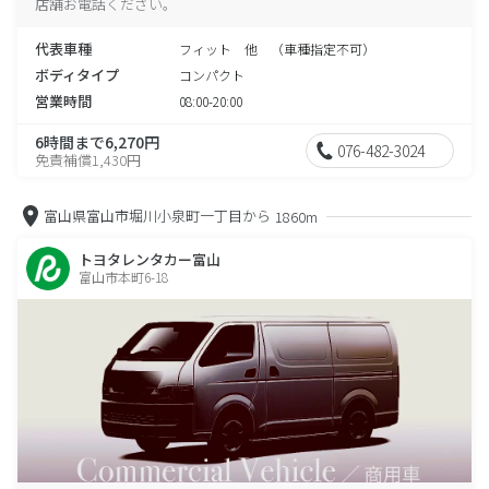
店舗お電話ください。
代表車種
フィット 他 （車種指定不可）
ボディタイプ
コンパクト
営業時間
08:00-20:00
6時間まで6,270円
076-482-3024
免責補償1,430円
富山県富山市堀川小泉町一丁目から
1860m
トヨタレンタカー富山
富山市本町6-18