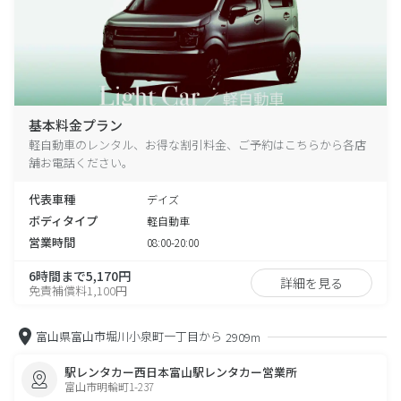
基本料金プラン
軽自動車のレンタル、お得な割引料金、ご予約はこちらから各店
舗お電話ください。
代表車種
デイズ
ボディタイプ
軽自動車
営業時間
08:00-20:00
6時間まで5,170円
詳細を見る
免責補償料1,100円
富山県富山市堀川小泉町一丁目から
2909m
駅レンタカー西日本富山駅レンタカー営業所
富山市明輪町1-237