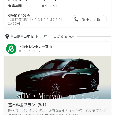
営業時間
08:00-20:00
6時間7,463円
076-432-1515
免責補償制度【K-0,C-1,C-2,M-2,S-2】
1,430円
富山県富山市堀川小泉町一丁目から
1860m
トヨタレンタカー富山
富山市本町6-18
基本料金プラン（W1）
RV・ミニバンのレンタル、お得な割引料金や予約、乗り捨てなど