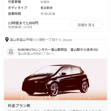
代表車種
N-BOX
ボディタイプ
軽自動車
営業時間
07:00-20:00
12時間まで2,800円
詳細を見る
免責補償1,080円
富山県富山市堀川小泉町一丁目から
2914m
KUROBUTAレンタカー富山駅前店 富山駅から徒歩2分
富山県富山市宝町1丁目4−3
料金プラン例
コンパクトのレンタル、お得な割引料金、ご予約はこちらから各