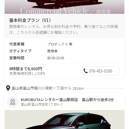
基本料金プラン（V1）
商用車のレンタル、お得な割引料金や予約、乗り捨てなどの詳細
は、こちらから各店舗にお電話ください。
代表車種
プロボックス 等
ボディタイプ
商用車
営業時間
08:00-20:00
6時間まで6,600円
076-433-0100
免責補償制度1,100円
富山県富山市堀川小泉町一丁目から
2914m
KUROBUTAレンタカー富山駅前店 富山駅から徒歩2分
富山県富山市宝町1丁目4−3