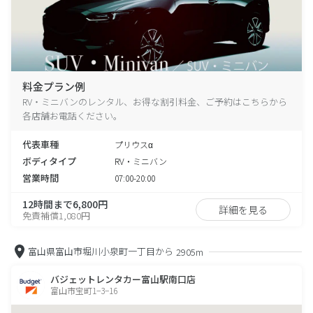
料金プラン例
RV・ミニバンのレンタル、お得な割引料金、ご予約はこちらから
各店舗お電話ください。
代表車種
プリウスα
ボディタイプ
RV・ミニバン
営業時間
07:00-20:00
12時間まで6,800円
詳細を見る
免責補償1,080円
富山県富山市堀川小泉町一丁目から
2905m
バジェットレンタカー富山駅南口店
富山市宝町1−3−16