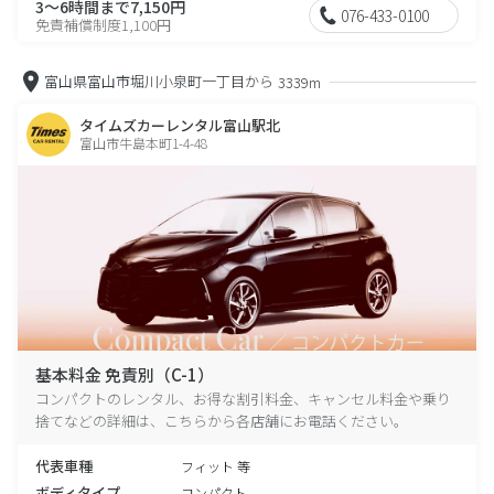
3～6時間まで7,150円
076-433-0100
免責補償制度1,100円
富山県富山市堀川小泉町一丁目から
3339m
タイムズカーレンタル富山駅北
富山市牛島本町1-4-48
基本料金 免責別（C-1）
コンパクトのレンタル、お得な割引料金、キャンセル料金や乗り
捨てなどの詳細は、こちらから各店舗にお電話ください。
代表車種
フィット 等
ボディタイプ
コンパクト