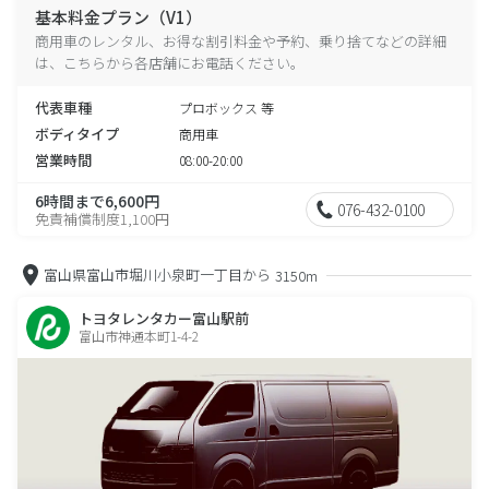
基本料金プラン（V1）
商用車のレンタル、お得な割引料金や予約、乗り捨てなどの詳細
は、こちらから各店舗にお電話ください。
代表車種
プロボックス 等
ボディタイプ
商用車
営業時間
08:00-20:00
6時間まで6,600円
076-432-0100
免責補償制度1,100円
富山県富山市堀川小泉町一丁目から
3150m
トヨタレンタカー富山駅前
富山市神通本町1-4-2