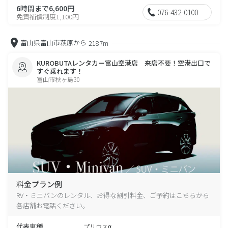
6時間まで6,600円
076-432-0100
免責補償制度1,100円
富山県富山市萩原から
2187m
KUROBUTAレンタカー富山空港店 来店不要！空港出口で
すぐ乗れます！
富山市秋ヶ島30
料金プラン例
RV・ミニバンのレンタル、お得な割引料金、ご予約はこちらから
各店舗お電話ください。
代表車種
プリウスα