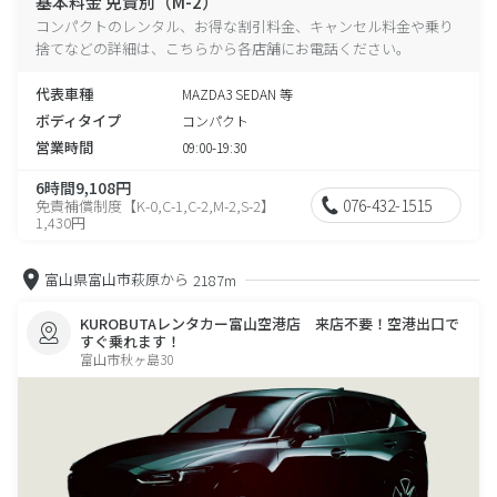
基本料金 免責別（M-2）
コンパクトのレンタル、お得な割引料金、キャンセル料金や乗り
捨てなどの詳細は、こちらから各店舗にお電話ください。
代表車種
MAZDA3 SEDAN 等
ボディタイプ
コンパクト
営業時間
09:00-19:30
6時間9,108円
076-432-1515
免責補償制度【K-0,C-1,C-2,M-2,S-2】
1,430円
富山県富山市萩原から
2187m
KUROBUTAレンタカー富山空港店 来店不要！空港出口で
すぐ乗れます！
富山市秋ヶ島30