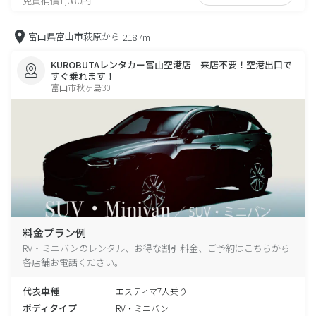
免責補償1,080円
富山県富山市萩原から
2187m
KUROBUTAレンタカー富山空港店 来店不要！空港出口で
すぐ乗れます！
富山市秋ヶ島30
料金プラン例
RV・ミニバンのレンタル、お得な割引料金、ご予約はこちらから
各店舗お電話ください。
代表車種
エスティマ7人乗り
ボディタイプ
RV・ミニバン