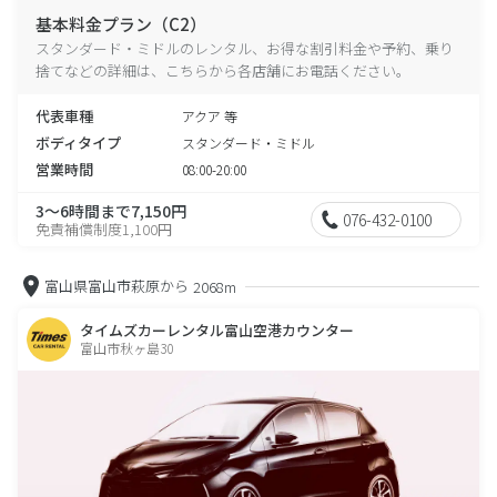
基本料金プラン（C2）
スタンダード・ミドルのレンタル、お得な割引料金や予約、乗り
捨てなどの詳細は、こちらから各店舗にお電話ください。
代表車種
アクア 等
ボディタイプ
スタンダード・ミドル
営業時間
08:00-20:00
3～6時間まで7,150円
076-432-0100
免責補償制度1,100円
富山県富山市萩原から
2068m
タイムズカーレンタル富山空港カウンター
富山市秋ヶ島30