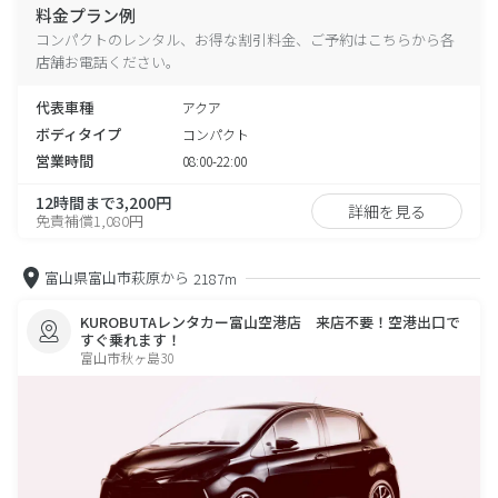
料金プラン例
コンパクトのレンタル、お得な割引料金、ご予約はこちらから各
店舗お電話ください。
代表車種
アクア
ボディタイプ
コンパクト
営業時間
08:00-22:00
12時間まで3,200円
詳細を見る
免責補償1,080円
富山県富山市萩原から
2187m
KUROBUTAレンタカー富山空港店 来店不要！空港出口で
すぐ乗れます！
富山市秋ヶ島30