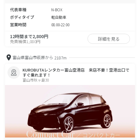
代表車種
N-BOX
ボディタイプ
軽自動車
営業時間
08:00-22:00
12時間まで2,800円
詳細を見る
免責補償1,080円
富山県富山市萩原から
2187m
KUROBUTAレンタカー富山空港店 来店不要！空港出口で
すぐ乗れます！
富山市秋ヶ島30