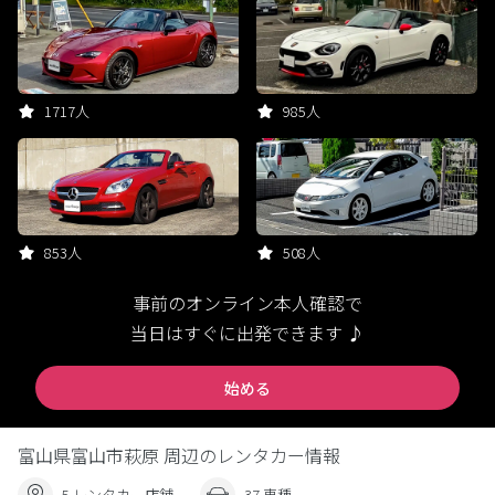
1717人
985人
853人
508人
事前のオンライン本人確認で
当日はすぐに出発できます ♪
始める
富山県富山市萩原 周辺のレンタカー情報
5 レンタカー店舗
37 車種