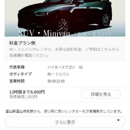
料金プラン例
RV・ミニバンのレンタル、お得な割引料金、ご予約はこちらから
各店舗お電話ください。
代表車種
ハイエースワゴン GL
ボディタイプ
RV・ミニバン
営業時間
08:00-22:00
12時間まで9,800円
詳細を見る
免責補償1,080円
富山県富山市萩原から、安い順に安いレンタカーを37車種表示しています。
さらに表示