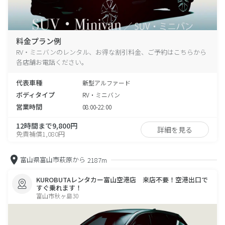
料金プラン例
RV・ミニバンのレンタル、お得な割引料金、ご予約はこちらから
各店舗お電話ください。
代表車種
新型アルファード
ボディタイプ
RV・ミニバン
営業時間
08:00-22:00
12時間まで9,800円
詳細を見る
免責補償1,080円
富山県富山市萩原から
2187m
KUROBUTAレンタカー富山空港店 来店不要！空港出口で
すぐ乗れます！
富山市秋ヶ島30