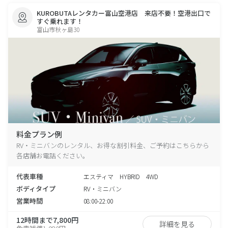
KUROBUTAレンタカー富山空港店 来店不要！空港出口で
すぐ乗れます！
富山市秋ヶ島30
料金プラン例
RV・ミニバンのレンタル、お得な割引料金、ご予約はこちらから
各店舗お電話ください。
代表車種
エスティマ HYBRID 4WD
ボディタイプ
RV・ミニバン
営業時間
08:00-22:00
12時間まで7,800円
詳細を見る