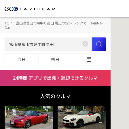
TOP
›
富山県富山市婦中町高田 周辺の安い レンタカー Rent-a-
Car
今日
明日
24時間 アプリで出発・返却できるクルマ
人気のクルマ