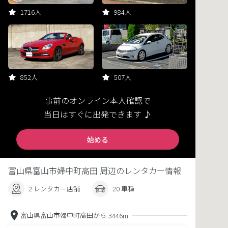
1716人
984人
852人
507人
事前のオンライン本人確認で
当日はすぐに出発できます ♪
始める
富山県富山市婦中町高田 周辺のレンタカー情報
2 レンタカー店舗
20 車種
富山県富山市婦中町高田から
3446m