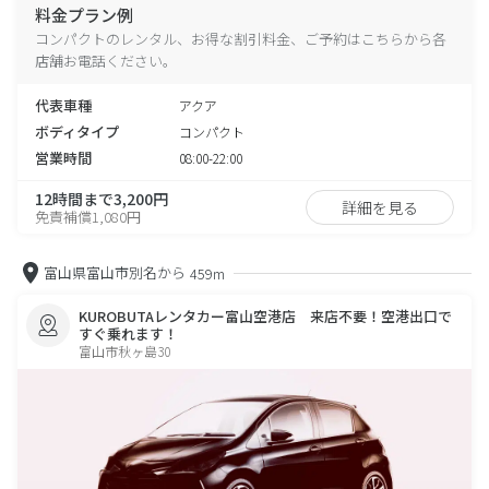
料金プラン例
コンパクトのレンタル、お得な割引料金、ご予約はこちらから各
店舗お電話ください。
代表車種
アクア
ボディタイプ
コンパクト
営業時間
08:00-22:00
12時間まで3,200円
詳細を見る
免責補償1,080円
富山県富山市別名から
459m
KUROBUTAレンタカー富山空港店 来店不要！空港出口で
すぐ乗れます！
富山市秋ヶ島30