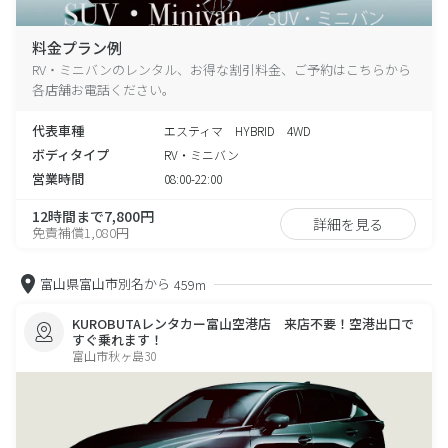
料金プラン例
RV・ミニバンのレンタル、お得な割引料金、ご予約はこちらから
各店舗お電話ください。
代表車種
エスティマ HYBRID 4WD
ボディタイプ
RV・ミニバン
営業時間
08:00-22:00
12時間まで7,800円
詳細を見る
免責補償1,080円
富山県富山市別名から
459m
KUROBUTAレンタカー富山空港店 来店不要！空港出口で
すぐ乗れます！
富山市秋ヶ島30