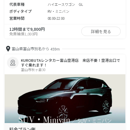
代表車種
ハイエースワゴン GL
ボディタイプ
RV・ミニバン
営業時間
08:00-22:00
12時間まで9,800円
詳細を見る
免責補償1,080円
富山県富山市別名から
459m
KUROBUTAレンタカー富山空港店 来店不要！空港出口で
すぐ乗れます！
富山市秋ヶ島30
料金プラン例