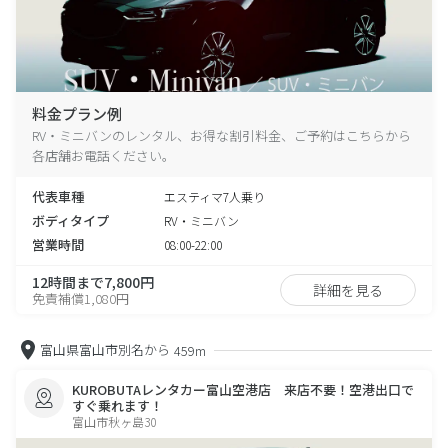
料金プラン例
RV・ミニバンのレンタル、お得な割引料金、ご予約はこちらから
各店舗お電話ください。
代表車種
エスティマ7人乗り
ボディタイプ
RV・ミニバン
営業時間
08:00-22:00
12時間まで7,800円
詳細を見る
免責補償1,080円
富山県富山市別名から
459m
KUROBUTAレンタカー富山空港店 来店不要！空港出口で
すぐ乗れます！
富山市秋ヶ島30