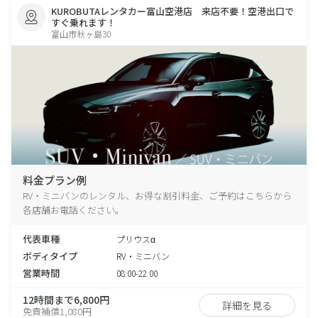
KUROBUTAレンタカー富山空港店 来店不要！空港出口で
すぐ乗れます！
富山市秋ヶ島30
料金プラン例
RV・ミニバンのレンタル、お得な割引料金、ご予約はこちらから
各店舗お電話ください。
代表車種
プリウスα
ボディタイプ
RV・ミニバン
営業時間
08:00-22:00
12時間まで6,800円
詳細を見る
免責補償1,080円