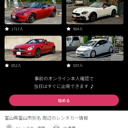
1717人
984人
852人
507人
事前のオンライン本人確認で
当日はすぐに出発できます ♪
始める
富山県富山市別名 周辺のレンタカー情報
4 レンタカー店舗
30 車種