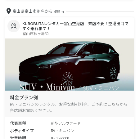
富山県富山市別名から
459m
KUROBUTAレンタカー富山空港店 来店不要！空港出口で
すぐ乗れます！
富山市秋ヶ島30
料金プラン例
RV・ミニバンのレンタル、お得な割引料金、ご予約はこちらから
各店舗お電話ください。
代表車種
新型アルファード
ボディタイプ
RV・ミニバン
営業時間
08:00-22:00