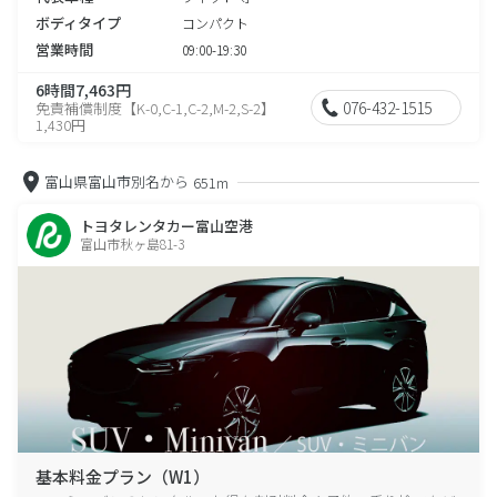
ボディタイプ
コンパクト
営業時間
09:00-19:30
6時間7,463円
076-432-1515
免責補償制度【K-0,C-1,C-2,M-2,S-2】
1,430円
富山県富山市別名から
651m
トヨタレンタカー富山空港
富山市秋ヶ島81-3
基本料金プラン（W1）