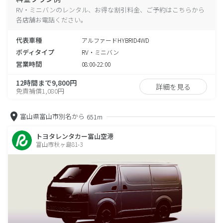
RV・ミニバンのレンタル、お得な割引料金、ご予約はこちらから
各店舗お電話ください。
代表車種
アルファードHYBRID4WD
ボディタイプ
RV・ミニバン
営業時間
08:00-22:00
12時間まで9,800円
詳細を見る
免責補償1,080円
富山県富山市別名から
651m
トヨタレンタカー富山空港
富山市秋ヶ島81-3