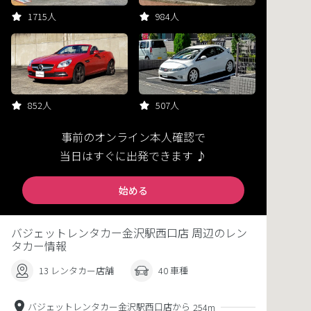
1715人
984人
852人
507人
事前のオンライン本人確認で
当日はすぐに出発できます ♪
始める
バジェットレンタカー金沢駅西口店 周辺のレン
タカー情報
13 レンタカー店舗
40 車種
バジェットレンタカー金沢駅西口店から
254m