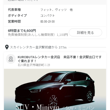
代表車種
フィット、ヴィッツ 他
ボディタイプ
コンパクト
営業時間
08:00-19:00
6時間まで6,600円
詳細を見る
免責補償制度(あんしん補償制度）1,100円
スカイレンタカー金沢駅前店から
377m
KUROBUTAレンタカー金沢店 来店不要！金沢駅出口です
ぐ乗れます！
石川県金沢市磯部町ニ19