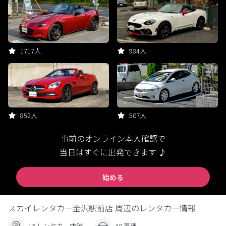
1717人
984人
852人
507人
事前のオンライン本人確認で
当日はすぐに出発できます ♪
始める
スカイレンタカー金沢駅前店 周辺のレンタカー情報
13 レンタカー店舗
40 車種