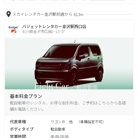
スカイレンタカー金沢駅前店から
613m
バジェットレンタカー金沢駅西口店
石川県金沢市広岡2−13−37
基本料金プラン
軽自動車のレンタル、お得な割引料金、ご予約はこちらから各店
舗お電話ください。
代表車種
ワゴンＲ 他 （車種指定不可）
ボディタイプ
軽自動車
営業時間
08:00-20:00