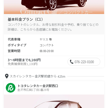
基本料金プラン（C1）
コンパクトのレンタル、お得な割引料金や予約、乗り捨てなどの
詳細は、こちらから各店舗にお電話ください。
代表車種
ヤリス 等
ボディタイプ
コンパクト
営業時間
08:00-20:00
3～6時間まで6,160円
076-223-0100
免責補償制度1,100円
スカイレンタカー金沢駅前店から
425m
トヨタレンタカー金沢駅西口
金沢市広岡1丁目1番26号