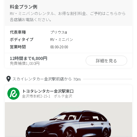
料金プラン例
RV・ミニバンのレンタル、お得な割引料金、ご予約はこちらから
各店舗お電話ください。
代表車種
プリウスα
ボディタイプ
RV・ミニバン
営業時間
08:00-20:00
12時間まで6,800円
詳細を見る
免責補償1,080円
スカイレンタカー金沢駅前店から
70m
トヨタレンタカー金沢駅東口
金沢市本町2-15-1 ポルテ金沢