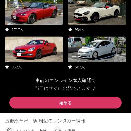
1717人
984人
852人
507人
事前のオンライン本人確認で
当日はすぐに出発できます ♪
始める
長野原草津口駅 周辺のレンタカー情報
1 レンタカー店舗
4 車種