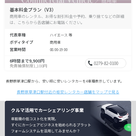
基本料金プラン（V3）
商用車のレンタル、お得な割引料金や予約、乗り捨てなどの詳細
は、こちらから各店舗にお電話ください。
代表車種
ハイエース 等
ボディタイプ
商用車
営業時間
08:00-19:00
6時間まで9,900円
0279-82-0100
免責補償制度1,100円
長野原草津口駅から、安い順に安いレンタカーを4車種表示しています。
長野原草津口駅付近の格安レンタカー店舗をマップで見る
クルマ活用でカーシェアリング事業
車載機の低コスト化を実現。
すぐにカーシェアビジネスを始められるプラット
フォームシステムを活用してみませんか？