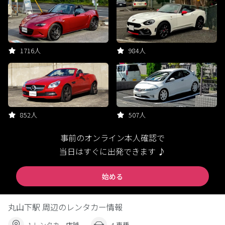
1716人
984人
852人
507人
事前のオンライン本人確認で
当日はすぐに出発できます ♪
始める
丸山下駅 周辺のレンタカー情報
1 レンタカー店舗
4 車種