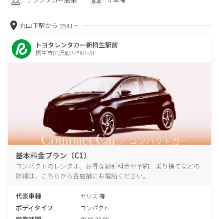
丸山下駅から
2541m
トヨタレンタカー新桐生駅前
桐生市広沢町2-2981-31
基本料金プラン（C1）
コンパクトのレンタル、お得な割引料金や予約、乗り捨てなどの
詳細は、こちらから各店舗にお電話ください。
代表車種
ヤリス 等
ボディタイプ
コンパクト