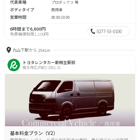
代表車種
プロボックス 等
ボディタイプ
商用車
営業時間
08:00-20:00
6時間まで6,600円
0277-53-0100
免責補償制度1,100円
丸山下駅から
2541m
トヨタレンタカー新桐生駅前
桐生市広沢町2-2981-31
基本料金プラン（V2）
商用車のレンタル、お得な割引料金や予約、乗り捨てなどの詳細