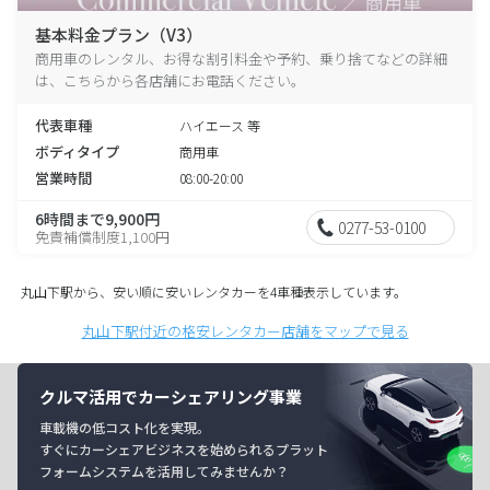
基本料金プラン（V3）
商用車のレンタル、お得な割引料金や予約、乗り捨てなどの詳細
は、こちらから各店舗にお電話ください。
代表車種
ハイエース 等
ボディタイプ
商用車
営業時間
08:00-20:00
6時間まで9,900円
0277-53-0100
免責補償制度1,100円
丸山下駅から、安い順に安いレンタカーを4車種表示しています。
丸山下駅付近の格安レンタカー店舗をマップで見る
クルマ活用でカーシェアリング事業
車載機の低コスト化を実現。
すぐにカーシェアビジネスを始められるプラット
フォームシステムを活用してみませんか？