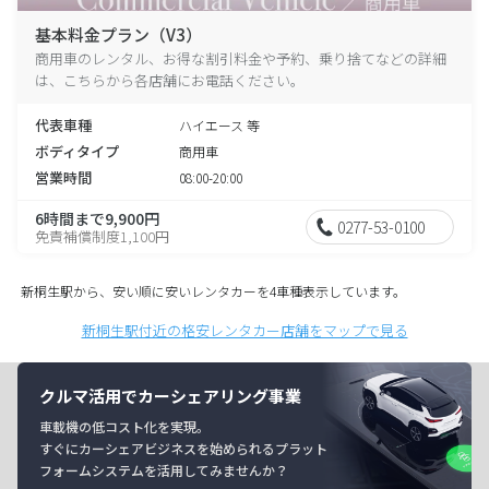
基本料金プラン（V3）
商用車のレンタル、お得な割引料金や予約、乗り捨てなどの詳細
は、こちらから各店舗にお電話ください。
代表車種
ハイエース 等
ボディタイプ
商用車
営業時間
08:00-20:00
6時間まで9,900円
0277-53-0100
免責補償制度1,100円
新桐生駅から、安い順に安いレンタカーを4車種表示しています。
新桐生駅付近の格安レンタカー店舗をマップで見る
クルマ活用でカーシェアリング事業
車載機の低コスト化を実現。
すぐにカーシェアビジネスを始められるプラット
フォームシステムを活用してみませんか？