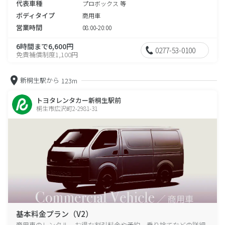
代表車種
プロボックス 等
ボディタイプ
商用車
営業時間
08:00-20:00
6時間まで6,600円
0277-53-0100
免責補償制度1,100円
新桐生駅から
123m
トヨタレンタカー新桐生駅前
桐生市広沢町2-2981-31
基本料金プラン（V2）
商用車のレンタル、お得な割引料金や予約、乗り捨てなどの詳細