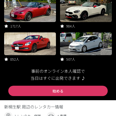
1717人
984人
852人
507人
事前のオンライン本人確認で
当日はすぐに出発できます ♪
始める
新桐生駅 周辺のレンタカー情報
1 レンタカー店舗
4 車種