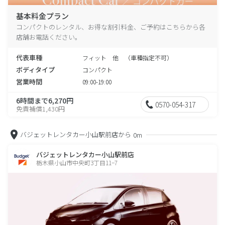
基本料金プラン
コンパクトのレンタル、お得な割引料金、ご予約はこちらから各
店舗お電話ください。
代表車種
フィット 他 （車種指定不可）
ボディタイプ
コンパクト
営業時間
09:00-19:00
6時間まで6,270円
0570-054-317
免責補償1,430円
バジェットレンタカー小山駅前店から
0m
バジェットレンタカー小山駅前店
栃木県小山市中央町3丁目11−7