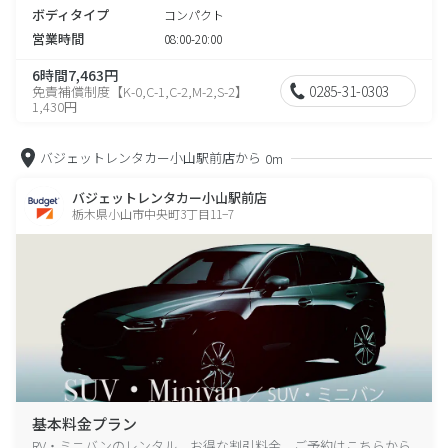
ボディタイプ
コンパクト
営業時間
08:00-20:00
6時間7,463円
0285-31-0303
免責補償制度【K-0,C-1,C-2,M-2,S-2】
1,430円
バジェットレンタカー小山駅前店から
0m
バジェットレンタカー小山駅前店
栃木県小山市中央町3丁目11−7
基本料金プラン
RV・ミニバンのレンタル、お得な割引料金、ご予約はこちらから