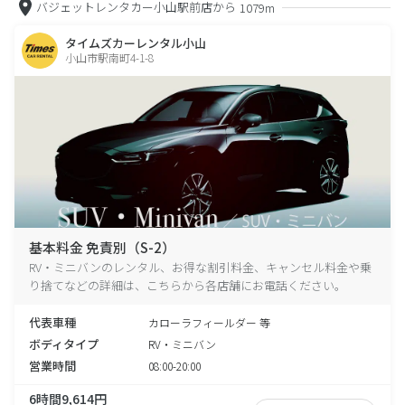
バジェットレンタカー小山駅前店から
1079m
タイムズカーレンタル小山
小山市駅南町4-1-8
基本料金 免責別（S-2）
RV・ミニバンのレンタル、お得な割引料金、キャンセル料金や乗
り捨てなどの詳細は、こちらから各店舗にお電話ください。
代表車種
カローラフィールダー 等
ボディタイプ
RV・ミニバン
営業時間
08:00-20:00
6時間9,614円