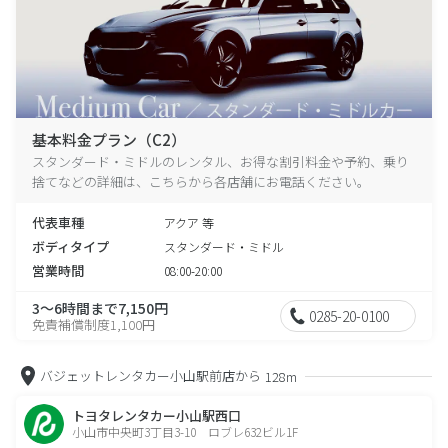
基本料金プラン（C2）
スタンダード・ミドルのレンタル、お得な割引料金や予約、乗り
捨てなどの詳細は、こちらから各店舗にお電話ください。
代表車種
アクア 等
ボディタイプ
スタンダード・ミドル
営業時間
08:00-20:00
3～6時間まで7,150円
0285-20-0100
免責補償制度1,100円
バジェットレンタカー小山駅前店から
128m
トヨタレンタカー小山駅西口
小山市中央町3丁目3-10 ロブレ632ビル1F