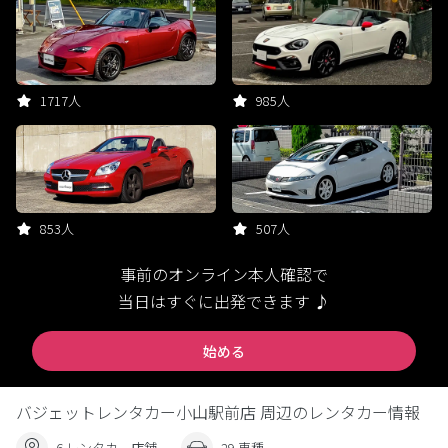
1717人
985人
853人
507人
事前のオンライン本人確認で
当日はすぐに出発できます ♪
始める
バジェットレンタカー小山駅前店 周辺のレンタカー情報
6 レンタカー店舗
29 車種