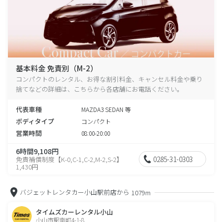
基本料金 免責別（M-2）
コンパクトのレンタル、お得な割引料金、キャンセル料金や乗り
捨てなどの詳細は、こちらから各店舗にお電話ください。
代表車種
MAZDA3 SEDAN 等
ボディタイプ
コンパクト
営業時間
08:00-20:00
6時間9,108円
0285-31-0303
免責補償制度【K-0,C-1,C-2,M-2,S-2】
1,430円
バジェットレンタカー小山駅前店から
1079m
タイムズカーレンタル小山
小山市駅南町4-1-8