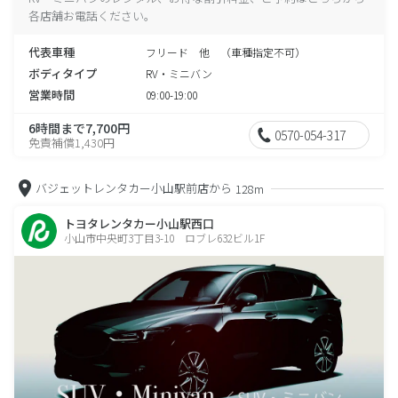
各店舗お電話ください。
代表車種
フリード 他 （車種指定不可）
ボディタイプ
RV・ミニバン
営業時間
09:00-19:00
6時間まで7,700円
0570-054-317
免責補償1,430円
バジェットレンタカー小山駅前店から
128m
トヨタレンタカー小山駅西口
小山市中央町3丁目3-10 ロブレ632ビル1F