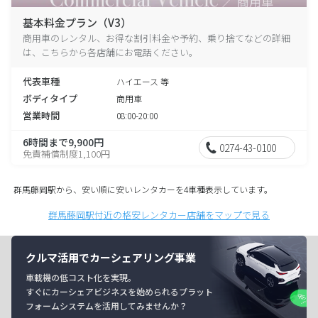
基本料金プラン（V3）
商用車のレンタル、お得な割引料金や予約、乗り捨てなどの詳細
は、こちらから各店舗にお電話ください。
代表車種
ハイエース 等
ボディタイプ
商用車
営業時間
08:00-20:00
6時間まで9,900円
0274-43-0100
免責補償制度1,100円
群馬藤岡駅から、安い順に安いレンタカーを4車種表示しています。
群馬藤岡駅付近の格安レンタカー店舗をマップで見る
クルマ活用でカーシェアリング事業
車載機の低コスト化を実現。
すぐにカーシェアビジネスを始められるプラット
フォームシステムを活用してみませんか？