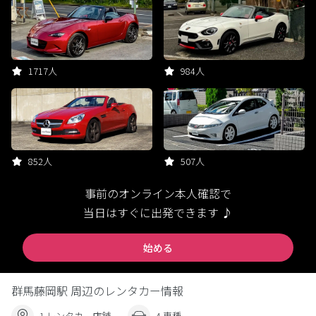
1717人
984人
852人
507人
事前のオンライン本人確認で
当日はすぐに出発できます ♪
始める
群馬藤岡駅 周辺のレンタカー情報
1 レンタカー店舗
4 車種