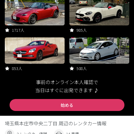
1717人
985人
853人
508人
事前のオンライン本人確認で
当日はすぐに出発できます ♪
始める
埼玉県本庄市中央二丁目 周辺のレンタカー情報
2 レンタカー店舗
14 車種