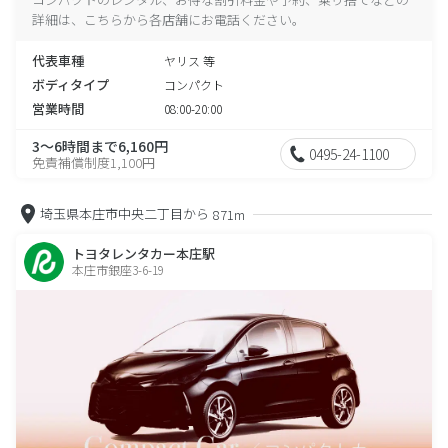
詳細は、こちらから各店舗にお電話ください。
代表車種
ヤリス 等
ボディタイプ
コンパクト
営業時間
08:00-20:00
3～6時間まで6,160円
0495-24-1100
免責補償制度1,100円
埼玉県本庄市中央二丁目から
871m
トヨタレンタカー本庄駅
本庄市銀座3-6-19