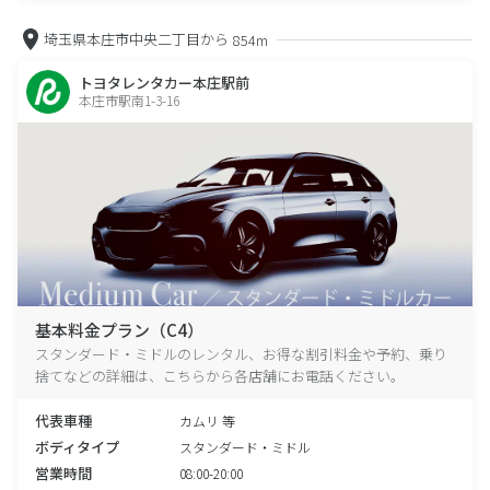
埼玉県本庄市中央二丁目から
854m
トヨタレンタカー本庄駅前
本庄市駅南1-3-16
基本料金プラン（C4）
スタンダード・ミドルのレンタル、お得な割引料金や予約、乗り
捨てなどの詳細は、こちらから各店舗にお電話ください。
代表車種
カムリ 等
ボディタイプ
スタンダード・ミドル
営業時間
08:00-20:00