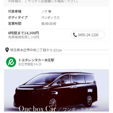
の詳細は、こちらから各店舗にお電話ください。
代表車種
ノア 等
ボディタイプ
ワンボックス
営業時間
08:00-20:00
6時間まで14,300円
0495-24-1100
免責補償制度1,100円
埼玉県本庄市中央二丁目から
871m
トヨタレンタカー本庄駅
本庄市銀座3-6-19