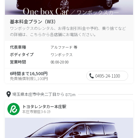
基本料金プラン（W3）
ワンボックスのレンタル、お得な割引料金や予約、乗り捨てなど
の詳細は、こちらから各店舗にお電話ください。
代表車種
アルファード 等
ボディタイプ
ワンボックス
営業時間
08:00-20:00
6時間まで16,500円
0495-24-1100
免責補償制度1,100円
埼玉県本庄市中央二丁目から
871m
トヨタレンタカー本庄駅
本庄市銀座3-6-19