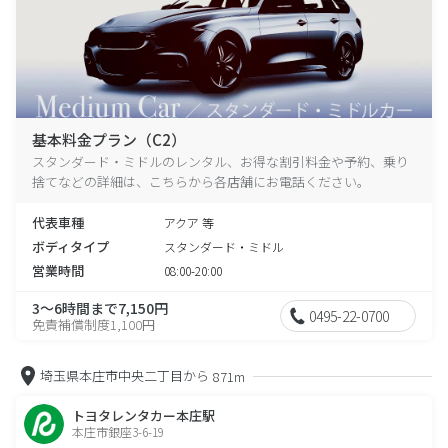
基本料金プラン（C2）
スタンダード・ミドルのレンタル、お得な割引料金や予約、乗り
捨てなどの詳細は、こちらから各店舗にお電話ください。
代表車種
アクア 等
ボディタイプ
スタンダード・ミドル
営業時間
08:00-20:00
3～6時間まで7,150円
0495-22-0700
免責補償制度1,100円
埼玉県本庄市中央二丁目から
871m
トヨタレンタカー本庄駅
本庄市銀座3-6-19