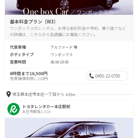
基本料金プラン（W3）
ワンボックスのレンタル、お得な割引料金や予約、乗り捨てなど
の詳細は、こちらから各店舗にお電話ください。
代表車種
アルファード 等
ボディタイプ
ワンボックス
営業時間
08:00-20:00
6時間まで16,500円
0495-22-0700
免責補償制度1,100円
埼玉県本庄市本庄一丁目から
439m
トヨタレンタカー本庄駅前
本庄市駅南1-3-16