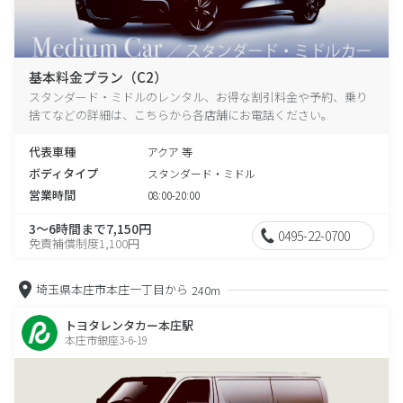
基本料金プラン（C2）
スタンダード・ミドルのレンタル、お得な割引料金や予約、乗り
捨てなどの詳細は、こちらから各店舗にお電話ください。
代表車種
アクア 等
ボディタイプ
スタンダード・ミドル
営業時間
08:00-20:00
3～6時間まで7,150円
0495-22-0700
免責補償制度1,100円
埼玉県本庄市本庄一丁目から
240m
トヨタレンタカー本庄駅
本庄市銀座3-6-19