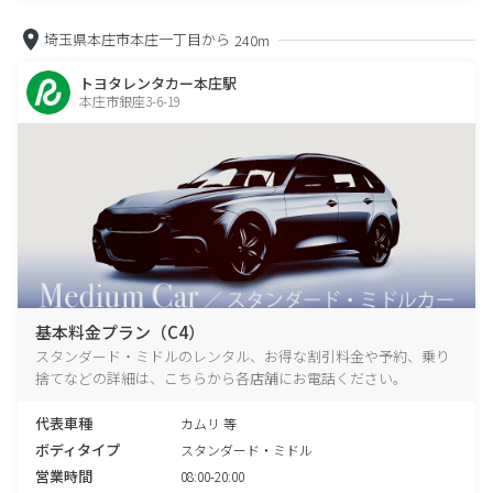
埼玉県本庄市本庄一丁目から
240m
トヨタレンタカー本庄駅
本庄市銀座3-6-19
基本料金プラン（C4）
スタンダード・ミドルのレンタル、お得な割引料金や予約、乗り
捨てなどの詳細は、こちらから各店舗にお電話ください。
代表車種
カムリ 等
ボディタイプ
スタンダード・ミドル
営業時間
08:00-20:00