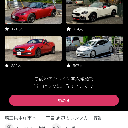
1716人
984人
852人
507人
事前のオンライン本人確認で
当日はすぐに出発できます ♪
始める
埼玉県本庄市本庄一丁目 周辺のレンタカー情報
2 レンタカー店舗
14 車種