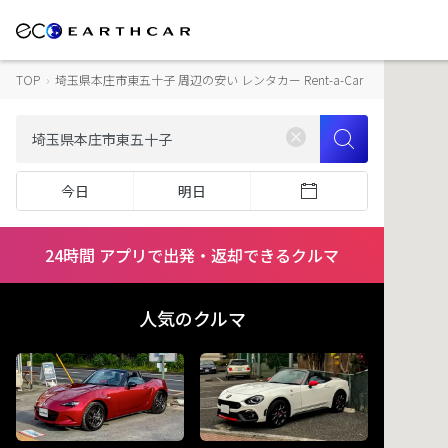
TOP
›
埼玉県本庄市東五十子 周辺の安い レンタカー Rent-a-Car
今日
明日
24時間 アプリで出発・返却できるクルマ
人気のクルマ