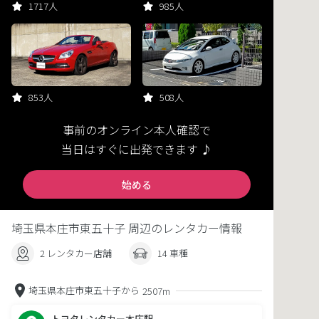
1717人
985人
853人
508人
事前のオンライン本人確認で
当日はすぐに出発できます ♪
始める
埼玉県本庄市東五十子 周辺のレンタカー情報
2 レンタカー店舗
14 車種
埼玉県本庄市東五十子から
2507m
トヨタレンタカー本庄駅