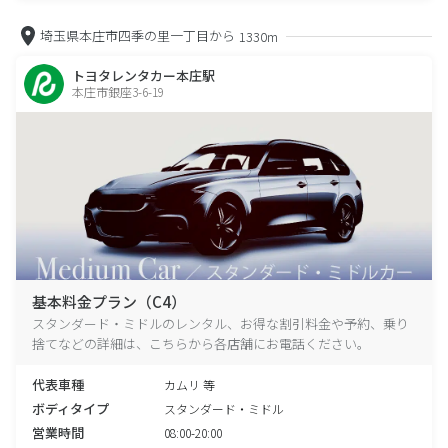
埼玉県本庄市四季の里一丁目から
1330m
トヨタレンタカー本庄駅
本庄市銀座3-6-19
基本料金プラン（C4）
スタンダード・ミドルのレンタル、お得な割引料金や予約、乗り
捨てなどの詳細は、こちらから各店舗にお電話ください。
代表車種
カムリ 等
ボディタイプ
スタンダード・ミドル
営業時間
08:00-20:00