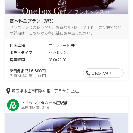
基本料金プラン（W3）
ワンボックスのレンタル、お得な割引料金や予約、乗り捨てなど
の詳細は、こちらから各店舗にお電話ください。
代表車種
アルファード 等
ボディタイプ
ワンボックス
営業時間
08:00-20:00
6時間まで16,500円
0495-22-0700
免責補償制度1,100円
埼玉県本庄市四季の里一丁目から
1501m
トヨタレンタカー本庄駅前
本庄市駅南1-3-16