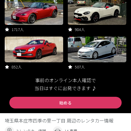
1717人
984人
852人
507人
事前のオンライン本人確認で
当日はすぐに出発できます ♪
始める
埼玉県本庄市四季の里一丁目 周辺のレンタカー情報
2 レンタカー店舗
14 車種