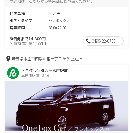
の詳細は、こちらから各店舗にお電話ください。
代表車種
ノア 等
ボディタイプ
ワンボックス
営業時間
08:00-20:00
6時間まで14,300円
0495-22-0700
免責補償制度1,100円
埼玉県本庄市四季の里一丁目から
1501m
トヨタレンタカー本庄駅前
本庄市駅南1-3-16