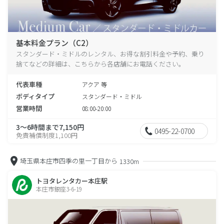
基本料金プラン（C2）
スタンダード・ミドルのレンタル、お得な割引料金や予約、乗り
捨てなどの詳細は、こちらから各店舗にお電話ください。
代表車種
アクア 等
ボディタイプ
スタンダード・ミドル
営業時間
08:00-20:00
3～6時間まで7,150円
0495-22-0700
免責補償制度1,100円
埼玉県本庄市四季の里一丁目から
1330m
トヨタレンタカー本庄駅
本庄市銀座3-6-19