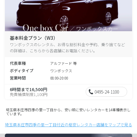
基本料金プラン（W3）
ワンボックスのレンタル、お得な割引料金や予約、乗り捨てなど
の詳細は、こちらから各店舗にお電話ください。
代表車種
アルファード 等
ボディタイプ
ワンボックス
営業時間
08:00-20:00
6時間まで16,500円
0495-24-1100
免責補償制度1,100円
埼玉県本庄市四季の里一丁目から、安い順に安いレンタカーを14車種表示し
ています。
埼玉県本庄市四季の里一丁目付近の格安レンタカー店舗をマップで見る