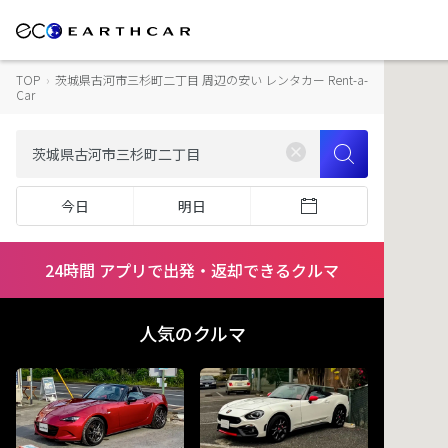
TOP
›
茨城県古河市三杉町二丁目 周辺の安い レンタカー Rent-a-
Car
今日
明日
24時間 アプリで出発・返却できるクルマ
人気のクルマ