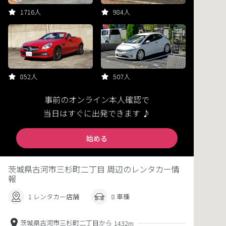
1716人
984人
852人
507人
事前のオンライン本人確認で
当日はすぐに出発できます ♪
始める
茨城県古河市三杉町二丁目 周辺のレンタカー情
報
1 レンタカー店舗
8 車種
茨城県古河市三杉町二丁目から
1432m