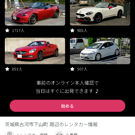
1717人
985人
853人
507人
事前のオンライン本人確認で
当日はすぐに出発できます ♪
始める
茨城県古河市下山町 周辺のレンタカー情報
1 レンタカー店舗
8 車種