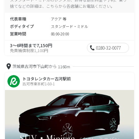
捨てなどの詳細は、こちらから各店舗にお電話ください。
代表車種
アクア 等
ボディタイプ
スタンダード・ミドル
営業時間
08:00-20:00
3～6時間まで7,150円
0280-32-0077
免責補償制度1,100円
茨城県古河市下山町から
1168m
トヨタレンタカー古河駅前
古河市東本町1-80-1