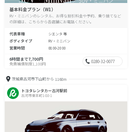
基本料金プラン（W1）
RV・ミニバンのレンタル、お得な割引料金や予約、乗り捨てなど
の詳細は、こちらから各店舗にお電話ください。
代表車種
シエンタ 等
ボディタイプ
RV・ミニバン
営業時間
08:00-20:00
6時間まで7,700円
0280-32-0077
免責補償制度1,100円
茨城県古河市下山町から
1168m
トヨタレンタカー古河駅前
古河市東本町1-80-1