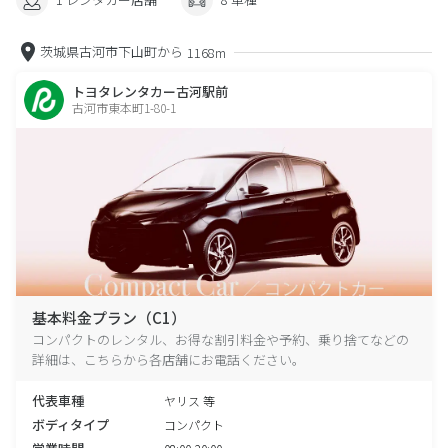
茨城県古河市下山町から
1168m
トヨタレンタカー古河駅前
古河市東本町1-80-1
基本料金プラン（C1）
コンパクトのレンタル、お得な割引料金や予約、乗り捨てなどの
詳細は、こちらから各店舗にお電話ください。
代表車種
ヤリス 等
ボディタイプ
コンパクト