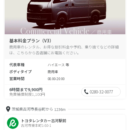
基本料金プラン（V3）
商用車のレンタル、お得な割引料金や予約、乗り捨てなどの詳細
は、こちらから各店舗にお電話ください。
代表車種
ハイエース 等
ボディタイプ
商用車
営業時間
08:00-20:00
6時間まで9,900円
0280-32-0077
免責補償制度1,100円
茨城県古河市長谷町から
1236m
トヨタレンタカー古河駅前
古河市東本町1-80-1