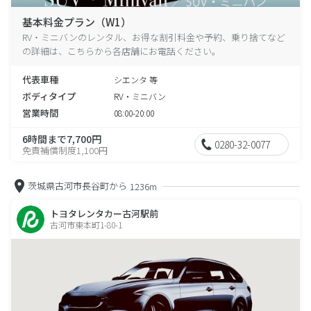
基本料金プラン（W1）
RV・ミニバンのレンタル、お得な割引料金や予約、乗り捨てなど
の詳細は、こちらから各店舗にお電話ください。
代表車種
シエンタ 等
ボディタイプ
RV・ミニバン
営業時間
08:00-20:00
6時間まで7,700円
0280-32-0077
免責補償制度1,100円
茨城県古河市長谷町から
1236m
トヨタレンタカー古河駅前
古河市東本町1-80-1