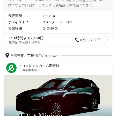
捨てなどの詳細は、こちらから各店舗にお電話ください。
代表車種
アクア 等
ボディタイプ
スタンダード・ミドル
営業時間
08:00-20:00
3～6時間まで7,150円
0280-32-0077
免責補償制度1,100円
茨城県古河市長谷町から
1236m
トヨタレンタカー古河駅前
古河市東本町1-80-1