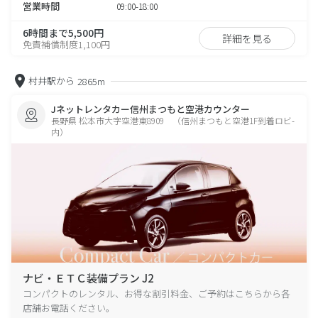
営業時間
09:00-18:00
6時間まで5,500円
詳細を見る
免責補償制度1,100円
村井駅から
2865m
Jネットレンタカー信州まつもと空港カウンター
長野県 松本市大字空港東8909 （信州まつもと空港1F到着ロビ-
内）
ナビ・ＥＴＣ装備プラン J2
コンパクトのレンタル、お得な割引料金、ご予約はこちらから各
店舗お電話ください。