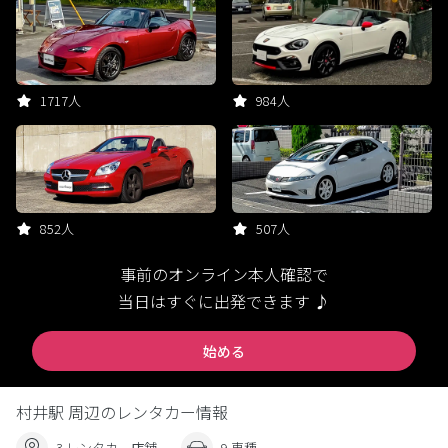
1717人
984人
852人
507人
事前のオンライン本人確認で
当日はすぐに出発できます ♪
始める
村井駅 周辺のレンタカー情報
3 レンタカー店舗
9 車種