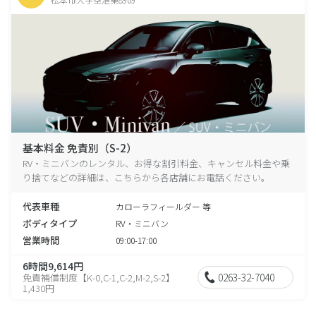
基本料金 免責別（S-2）
RV・ミニバンのレンタル、お得な割引料金、キャンセル料金や乗
り捨てなどの詳細は、こちらから各店舗にお電話ください。
代表車種
カローラフィールダー 等
ボディタイプ
RV・ミニバン
営業時間
09:00-17:00
6時間9,614円
0263-32-7040
免責補償制度【K-0,C-1,C-2,M-2,S-2】
1,430円