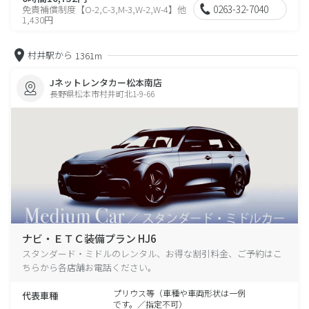
0263-32-7040
免責補償制度【O-2,C-3,M-3,W-2,W-4】他
1,430円
村井駅から
1361m
Jネットレンタカー松本南店
長野県松本市村井町北1-9-66
ナビ・ＥＴＣ装備プラン HJ6
スタンダード・ミドルのレンタル、お得な割引料金、ご予約はこ
ちらから各店舗お電話ください。
プリウス等（車種や車両形状は一例
代表車種
です。／指定不可）