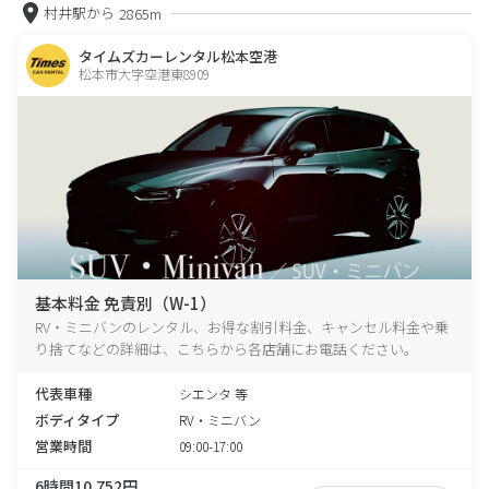
村井駅から
2865m
タイムズカーレンタル松本空港
松本市大字空港東8909
基本料金 免責別（W-1）
RV・ミニバンのレンタル、お得な割引料金、キャンセル料金や乗
り捨てなどの詳細は、こちらから各店舗にお電話ください。
代表車種
シエンタ 等
ボディタイプ
RV・ミニバン
営業時間
09:00-17:00
6時間10,752円