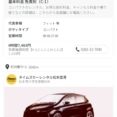
基本料金 免責別（C-1）
コンパクトのレンタル、お得な割引料金、キャンセル料金や乗り
捨てなどの詳細は、こちらから各店舗にお電話ください。
代表車種
フィット 等
ボディタイプ
コンパクト
営業時間
09:00-17:00
6時間7,463円
0263-32-7040
免責補償制度【K-0,C-1,C-2,M-2,S-2】
1,430円
村井駅から
2865m
タイムズカーレンタル松本空港
松本市大字空港東8909