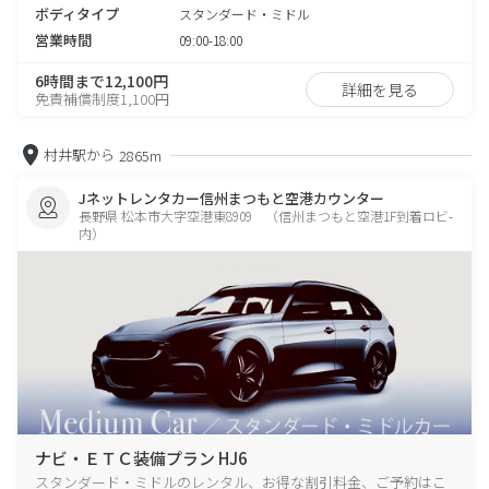
ボディタイプ
スタンダード・ミドル
営業時間
09:00-18:00
6時間まで12,100円
詳細を見る
免責補償制度1,100円
村井駅から
2865m
Jネットレンタカー信州まつもと空港カウンター
長野県 松本市大字空港東8909 （信州まつもと空港1F到着ロビ-
内）
ナビ・ＥＴＣ装備プラン HJ6
スタンダード・ミドルのレンタル、お得な割引料金、ご予約はこ