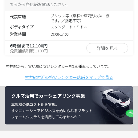
ちらから各店舗お電話ください。
プリウス等（車種や車両形状は一例
代表車種
です。／指定不可）
ボディタイプ
スタンダード・ミドル
営業時間
09:00-17:00
6時間まで12,100円
詳細を見る
免責補償制度1,100円
村井駅から、安い順に安いレンタカーを9車種表示しています。
村井駅付近の格安レンタカー店舗をマップで見る
クルマ活用でカーシェアリング事業
車載機の低コスト化を実現。
すぐにカーシェアビジネスを始められるプラット
フォームシステムを活用してみませんか？