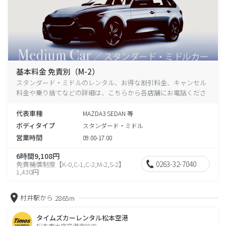
基本料金 免責別（M-2）
スタンダード・ミドルのレンタル、お得な割引料金、キャンセル
料金や乗り捨てなどの詳細は、こちらから各店舗にお電話くださ
い。
代表車種
MAZDA3 SEDAN 等
ボディタイプ
スタンダード・ミドル
営業時間
09:00-17:00
6時間9,108円
0263-32-7040
免責補償制度【K-0,C-1,C-2,M-2,S-2】
1,430円
村井駅から
2865m
タイムズカーレンタル松本空港
松本市大字空港東8909