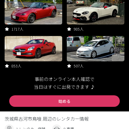
1717人
985人
853人
507人
事前のオンライン本人確認で
当日はすぐに出発できます ♪
始める
茨城県古河市鳥喰 周辺のレンタカー情報
1 レンタカー店舗
8 車種