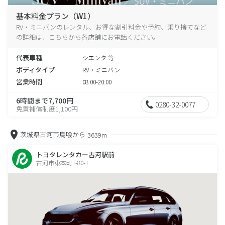
基本料金プラン（W1）
RV・ミニバンのレンタル、お得な割引料金や予約、乗り捨てなど
の詳細は、こちらから各店舗にお電話ください。
代表車種
シエンタ 等
ボディタイプ
RV・ミニバン
営業時間
08:00-20:00
6時間まで7,700円
0280-32-0077
免責補償制度1,100円
茨城県古河市鳥喰から
3639m
トヨタレンタカー古河駅前
古河市東本町1-80-1