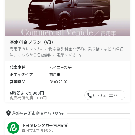
基本料金プラン（V3）
商用車のレンタル、お得な割引料金や予約、乗り捨てなどの詳細
は、こちらから各店舗にお電話ください。
代表車種
ハイエース 等
ボディタイプ
商用車
営業時間
08:00-20:00
6時間まで9,900円
0280-32-0077
免責補償制度1,100円
茨城県古河市鳥喰から
3639m
トヨタレンタカー古河駅前
古河市東本町1-80-1