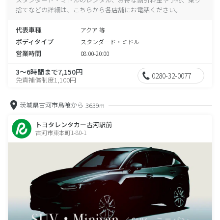
捨てなどの詳細は、こちらから各店舗にお電話ください。
代表車種
アクア 等
ボディタイプ
スタンダード・ミドル
営業時間
08:00-20:00
3～6時間まで7,150円
0280-32-0077
免責補償制度1,100円
茨城県古河市鳥喰から
3639m
トヨタレンタカー古河駅前
古河市東本町1-80-1