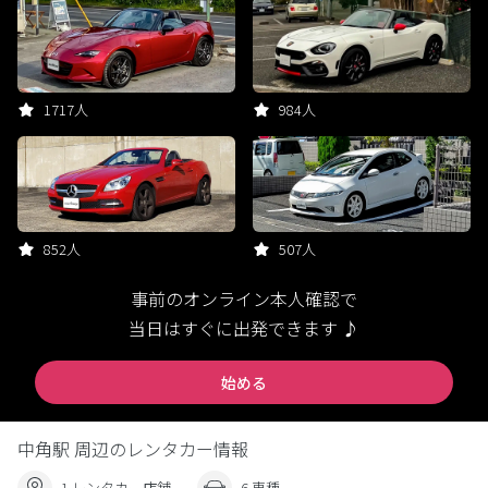
1717人
984人
852人
507人
事前のオンライン本人確認で
当日はすぐに出発できます ♪
始める
中角駅 周辺のレンタカー情報
1 レンタカー店舗
6 車種