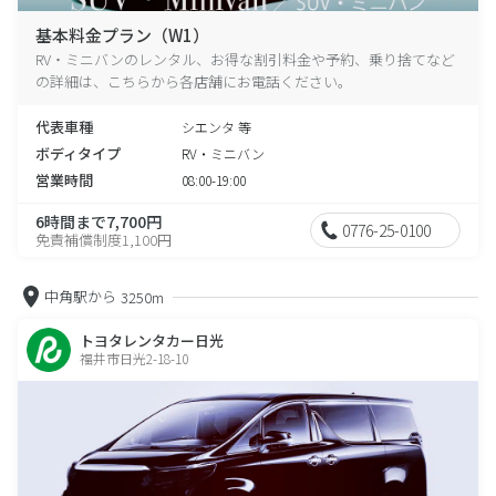
基本料金プラン（W1）
RV・ミニバンのレンタル、お得な割引料金や予約、乗り捨てなど
の詳細は、こちらから各店舗にお電話ください。
代表車種
シエンタ 等
ボディタイプ
RV・ミニバン
営業時間
08:00-19:00
6時間まで7,700円
0776-25-0100
免責補償制度1,100円
中角駅から
3250m
トヨタレンタカー日光
福井市日光2-18-10