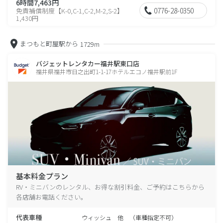
6時間7,463円
0776-28-0350
免責補償制度【K-0,C-1,C-2,M-2,S-2】
1,430円
まつもと町屋駅から
1729m
バジェットレンタカー福井駅東口店
福井県福井市日之出町1-1-17ホテルエコノ福井駅前1F
基本料金プラン
RV・ミニバンのレンタル、お得な割引料金、ご予約はこちらから
各店舗お電話ください。
代表車種
ウィッシュ 他 （車種指定不可）