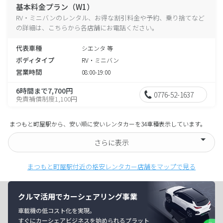
基本料金プラン（W1）
RV・ミニバンのレンタル、お得な割引料金や予約、乗り捨てなど
の詳細は、こちらから各店舗にお電話ください。
代表車種
シエンタ 等
ボディタイプ
RV・ミニバン
営業時間
08:00-19:00
6時間まで7,700円
0776-52-1637
免責補償制度1,100円
まつもと町屋駅から、安い順に安いレンタカーを34車種表示しています。
さらに表示
まつもと町屋駅付近の格安レンタカー店舗をマップで見る
クルマ活用でカーシェアリング事業
車載機の低コスト化を実現。
すぐにカーシェアビジネスを始められるプラット