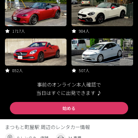
1717人
984人
852人
507人
事前のオンライン本人確認で
当日はすぐに出発できます ♪
始める
まつもと町屋駅 周辺のレンタカー情報
8 レンタカー店舗
34 車種