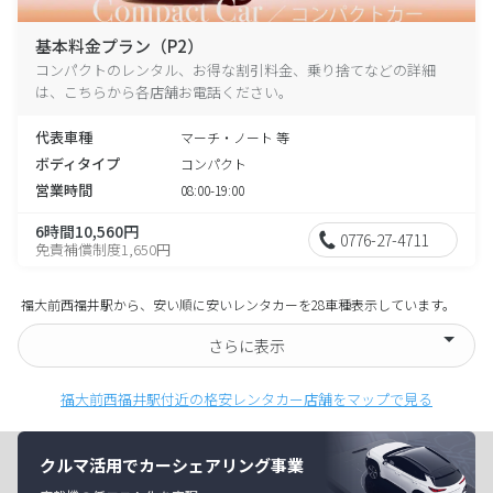
基本料金プラン（P2）
コンパクトのレンタル、お得な割引料金、乗り捨てなどの詳細
は、こちらから各店舗お電話ください。
代表車種
マーチ・ノート 等
ボディタイプ
コンパクト
営業時間
08:00-19:00
6時間10,560円
0776-27-4711
免責補償制度1,650円
福大前西福井駅から、安い順に安いレンタカーを28車種表示しています。
さらに表示
福大前西福井駅付近の格安レンタカー店舗をマップで見る
クルマ活用でカーシェアリング事業