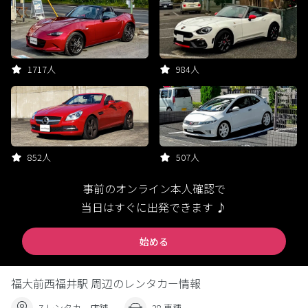
1717人
984人
852人
507人
事前のオンライン本人確認で
当日はすぐに出発できます ♪
始める
福大前西福井駅 周辺のレンタカー情報
7 レンタカー店舗
28 車種