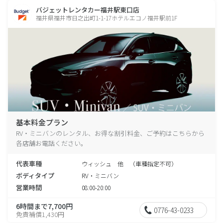
バジェットレンタカー福井駅東口店
福井県福井市日之出町1-1-17ホテルエコノ福井駅前1F
基本料金プラン
RV・ミニバンのレンタル、お得な割引料金、ご予約はこちらから
各店舗お電話ください。
代表車種
ウィッシュ 他 （車種指定不可）
ボディタイプ
RV・ミニバン
営業時間
08:00-20:00
6時間まで7,700円
0776-43-0233
免責補償1,430円