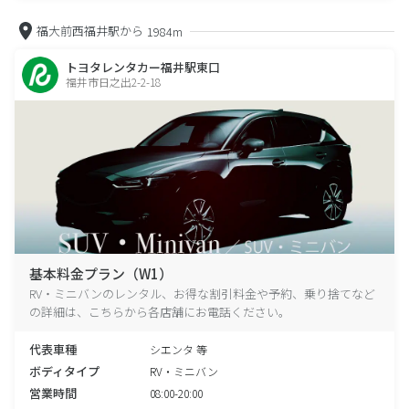
福大前西福井駅から
1984m
トヨタレンタカー福井駅東口
福井市日之出2-2-18
基本料金プラン（W1）
RV・ミニバンのレンタル、お得な割引料金や予約、乗り捨てなど
の詳細は、こちらから各店舗にお電話ください。
代表車種
シエンタ 等
ボディタイプ
RV・ミニバン
営業時間
08:00-20:00