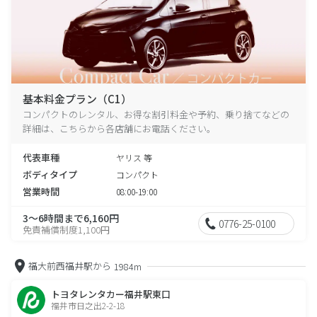
基本料金プラン（C1）
コンパクトのレンタル、お得な割引料金や予約、乗り捨てなどの
詳細は、こちらから各店舗にお電話ください。
代表車種
ヤリス 等
ボディタイプ
コンパクト
営業時間
08:00-19:00
3～6時間まで6,160円
0776-25-0100
免責補償制度1,100円
福大前西福井駅から
1984m
トヨタレンタカー福井駅東口
福井市日之出2-2-18