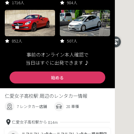
1716人
984人
852人
507人
事前のオンライン本人確認で
当日はすぐに出発できます ♪
始める
仁愛女子高校駅 周辺のレンタカー情報
7 レンタカー店舗
28 車種
仁愛女子高校駅から
814m
ニコニコレンタカーニコニコレンタカー福井駅店