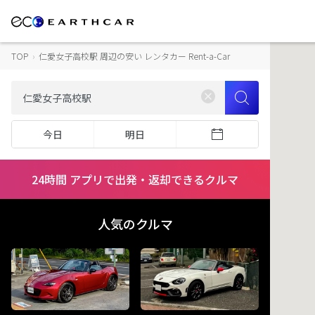
TOP
›
仁愛女子高校駅 周辺の安い レンタカー Rent-a-Car
今日
明日
24時間 アプリで出発・返却できるクルマ
人気のクルマ