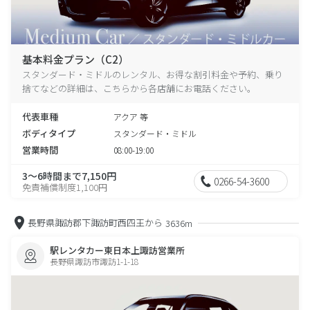
基本料金プラン（C2）
スタンダード・ミドルのレンタル、お得な割引料金や予約、乗り
捨てなどの詳細は、こちらから各店舗にお電話ください。
代表車種
アクア 等
ボディタイプ
スタンダード・ミドル
営業時間
08:00-19:00
3～6時間まで7,150円
0266-54-3600
免責補償制度1,100円
長野県諏訪郡下諏訪町西四王から
3636m
駅レンタカー東日本上諏訪営業所
長野県諏訪市諏訪1-1-18