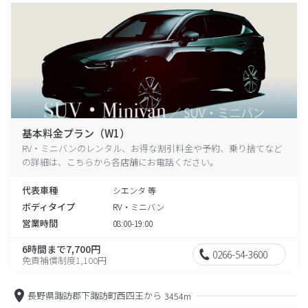
基本料金プラン（W1）
RV・ミニバンのレンタル、お得な割引料金や予約、乗り捨てなど
の詳細は、こちらから各店舗にお電話ください。
代表車種
シエンタ 等
ボディタイプ
RV・ミニバン
営業時間
08:00-19:00
6時間まで7,700円
0266-54-3600
免責補償制度1,100円
長野県諏訪郡下諏訪町西四王から
3454m