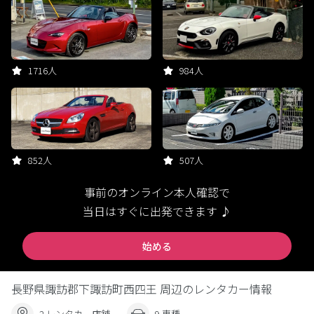
1716人
984人
852人
507人
事前のオンライン本人確認で
当日はすぐに出発できます ♪
始める
長野県諏訪郡下諏訪町西四王 周辺のレンタカー情報
2 レンタカー店舗
9 車種