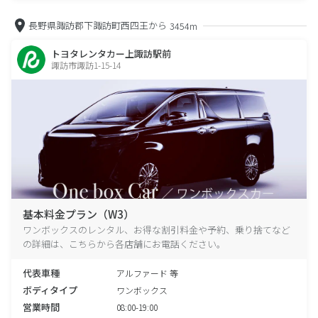
長野県諏訪郡下諏訪町西四王から
3454m
トヨタレンタカー上諏訪駅前
諏訪市諏訪1-15-14
基本料金プラン（W3）
ワンボックスのレンタル、お得な割引料金や予約、乗り捨てなど
の詳細は、こちらから各店舗にお電話ください。
代表車種
アルファード 等
ボディタイプ
ワンボックス
営業時間
08:00-19:00