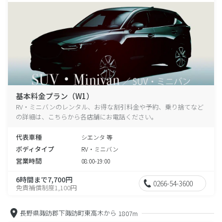
基本料金プラン（W1）
RV・ミニバンのレンタル、お得な割引料金や予約、乗り捨てなど
の詳細は、こちらから各店舗にお電話ください。
代表車種
シエンタ 等
ボディタイプ
RV・ミニバン
営業時間
08:00-19:00
6時間まで7,700円
0266-54-3600
免責補償制度1,100円
長野県諏訪郡下諏訪町東高木から
1807m