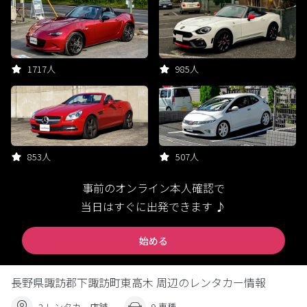
1717人
985人
853人
507人
事前のオンライン本人確認で
当日はすぐに出発できます ♪
始める
長野県諏訪郡下諏訪町東高木 周辺のレンタカー情報
2 レンタカー店舗
9 車種