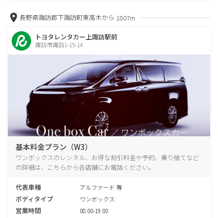
長野県諏訪郡下諏訪町東高木から
1807m
トヨタレンタカー上諏訪駅前
諏訪市諏訪1-15-14
基本料金プラン（W3）
ワンボックスのレンタル、お得な割引料金や予約、乗り捨てなど
の詳細は、こちらから各店舗にお電話ください。
代表車種
アルファード 等
ボディタイプ
ワンボックス
営業時間
08:00-19:00