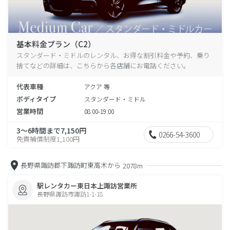
基本料金プラン（C2）
スタンダード・ミドルのレンタル、お得な割引料金や予約、乗り
捨てなどの詳細は、こちらから各店舗にお電話ください。
代表車種
アクア 等
ボディタイプ
スタンダード・ミドル
営業時間
08:00-19:00
3～6時間まで7,150円
0266-54-3600
免責補償制度1,100円
長野県諏訪郡下諏訪町東高木から
2078m
駅レンタカー東日本上諏訪営業所
長野県諏訪市諏訪1-1-18