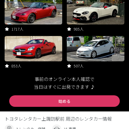
1717人
985人
853人
507人
事前のオンライン本人確認で
当日はすぐに出発できます ♪
始める
トヨタレンタカー上諏訪駅前 周辺のレンタカー情報
3 レンタカー店舗
15 車種