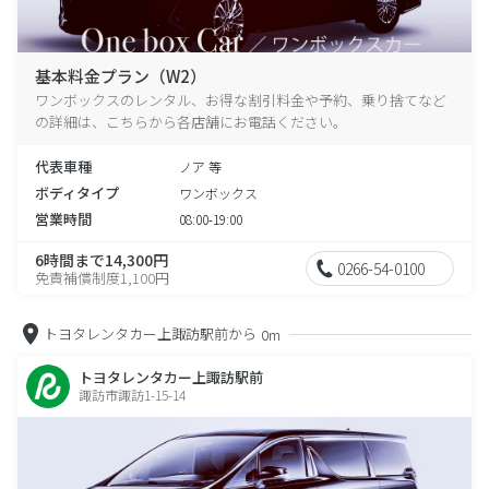
基本料金プラン（W2）
ワンボックスのレンタル、お得な割引料金や予約、乗り捨てなど
の詳細は、こちらから各店舗にお電話ください。
代表車種
ノア 等
ボディタイプ
ワンボックス
営業時間
08:00-19:00
6時間まで14,300円
0266-54-0100
免責補償制度1,100円
トヨタレンタカー上諏訪駅前から
0m
トヨタレンタカー上諏訪駅前
諏訪市諏訪1-15-14