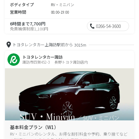
ボディタイプ
RV・ミニバン
営業時間
08:00-19:00
6時間まで7,700円
0266-54-3600
免責補償制度1,100円
トヨタレンタカー上諏訪駅前から
3015m
トヨタレンタカー諏訪
諏訪市四賀452-3 長野トヨタ諏訪店内
基本料金プラン（W1）
RV・ミニバンのレンタル、お得な割引料金や予約、乗り捨てなど