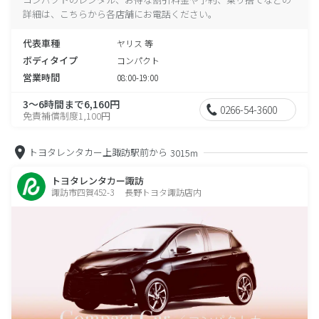
詳細は、こちらから各店舗にお電話ください。
代表車種
ヤリス 等
ボディタイプ
コンパクト
営業時間
08:00-19:00
3～6時間まで6,160円
0266-54-3600
免責補償制度1,100円
トヨタレンタカー上諏訪駅前から
3015m
トヨタレンタカー諏訪
諏訪市四賀452-3 長野トヨタ諏訪店内