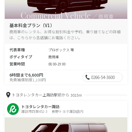
基本料金プラン（V1）
商用車のレンタル、お得な割引料金や予約、乗り捨てなどの詳細
は、こちらから各店舗にお電話ください。
代表車種
プロボックス 等
ボディタイプ
商用車
営業時間
08:00-19:00
6時間まで6,600円
0266-54-3600
免責補償制度1,100円
トヨタレンタカー上諏訪駅前から
3015m
トヨタレンタカー諏訪
諏訪市四賀452-3 長野トヨタ諏訪店内