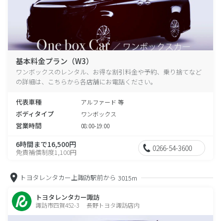
基本料金プラン（W3）
ワンボックスのレンタル、お得な割引料金や予約、乗り捨てなど
の詳細は、こちらから各店舗にお電話ください。
代表車種
アルファード 等
ボディタイプ
ワンボックス
営業時間
08:00-19:00
6時間まで16,500円
0266-54-3600
免責補償制度1,100円
トヨタレンタカー上諏訪駅前から
3015m
トヨタレンタカー諏訪
諏訪市四賀452-3 長野トヨタ諏訪店内