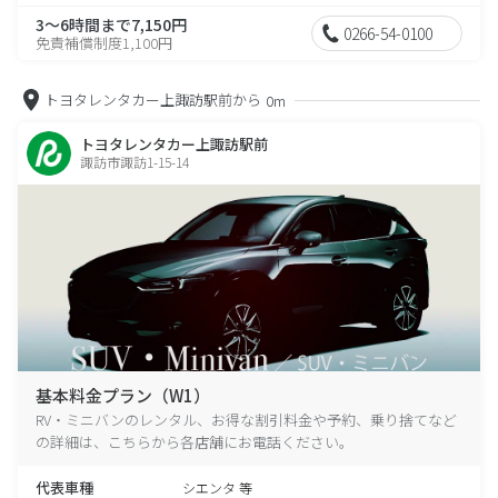
3～6時間まで7,150円
0266-54-0100
免責補償制度1,100円
トヨタレンタカー上諏訪駅前から
0m
トヨタレンタカー上諏訪駅前
諏訪市諏訪1-15-14
基本料金プラン（W1）
RV・ミニバンのレンタル、お得な割引料金や予約、乗り捨てなど
の詳細は、こちらから各店舗にお電話ください。
代表車種
シエンタ 等