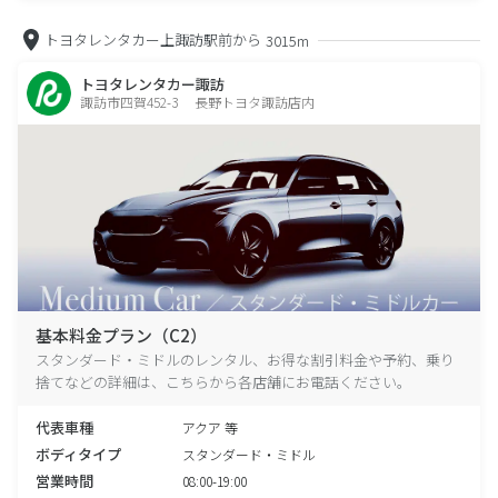
トヨタレンタカー上諏訪駅前から
3015m
トヨタレンタカー諏訪
諏訪市四賀452-3 長野トヨタ諏訪店内
基本料金プラン（C2）
スタンダード・ミドルのレンタル、お得な割引料金や予約、乗り
捨てなどの詳細は、こちらから各店舗にお電話ください。
代表車種
アクア 等
ボディタイプ
スタンダード・ミドル
営業時間
08:00-19:00