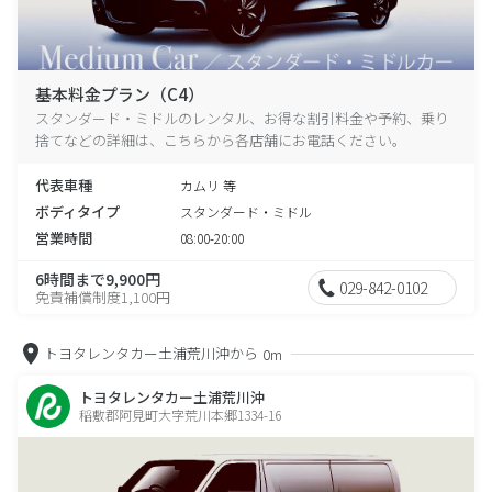
基本料金プラン（C4）
スタンダード・ミドルのレンタル、お得な割引料金や予約、乗り
捨てなどの詳細は、こちらから各店舗にお電話ください。
代表車種
カムリ 等
ボディタイプ
スタンダード・ミドル
営業時間
08:00-20:00
6時間まで9,900円
029-842-0102
免責補償制度1,100円
トヨタレンタカー土浦荒川沖から
0m
トヨタレンタカー土浦荒川沖
稲敷郡阿見町大字荒川本郷1334-16