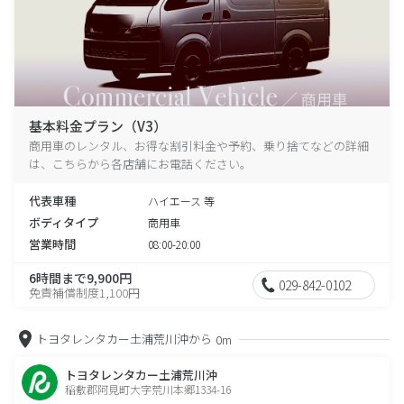
基本料金プラン（V3）
商用車のレンタル、お得な割引料金や予約、乗り捨てなどの詳細
は、こちらから各店舗にお電話ください。
代表車種
ハイエース 等
ボディタイプ
商用車
営業時間
08:00-20:00
6時間まで9,900円
029-842-0102
免責補償制度1,100円
トヨタレンタカー土浦荒川沖から
0m
トヨタレンタカー土浦荒川沖
稲敷郡阿見町大字荒川本郷1334-16