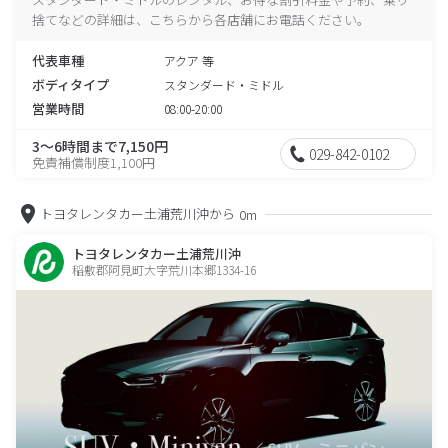
捨てなどの詳細は、こちらから各店舗にお電話ください。
代表車種
アクア 等
ボディタイプ
スタンダード・ミドル
営業時間
08:00-20:00
3～6時間まで7,150円
029-842-0102
免責補償制度1,100円
トヨタレンタカー土浦荒川沖から
0m
トヨタレンタカー土浦荒川沖
稲敷郡阿見町大字荒川本郷1334-16