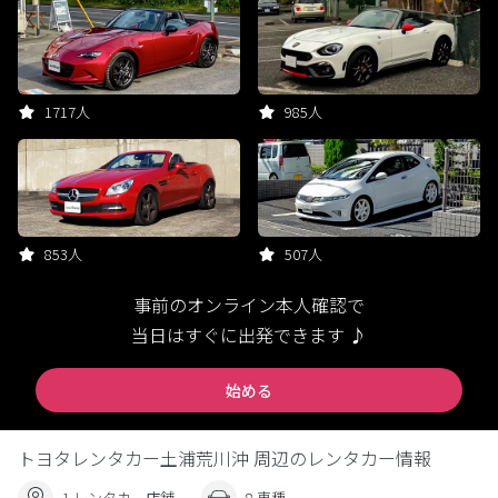
1717人
985人
853人
507人
事前のオンライン本人確認で
当日はすぐに出発できます ♪
始める
トヨタレンタカー土浦荒川沖 周辺のレンタカー情報
1 レンタカー店舗
8 車種