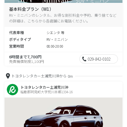
基本料金プラン（W1）
RV・ミニバンのレンタル、お得な割引料金や予約、乗り捨てなど
の詳細は、こちらから各店舗にお電話ください。
代表車種
シエンタ 等
ボディタイプ
RV・ミニバン
営業時間
08:00-20:00
6時間まで7,700円
029-842-0102
免責補償制度1,100円
トヨタレンタカー土浦荒川沖から
0m
トヨタレンタカー土浦荒川沖
稲敷郡阿見町大字荒川本郷1334-16