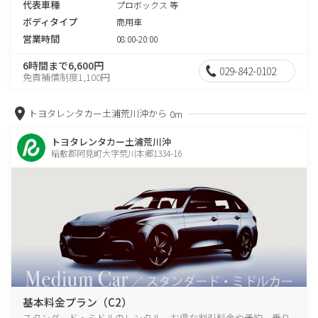
代表車種
プロボックス 等
ボディタイプ
商用車
営業時間
08:00-20:00
6時間まで6,600円
029-842-0102
免責補償制度1,100円
トヨタレンタカー土浦荒川沖から
0m
トヨタレンタカー土浦荒川沖
稲敷郡阿見町大字荒川本郷1334-16
基本料金プラン（C2）
スタンダード・ミドルのレンタル、お得な割引料金や予約、乗り