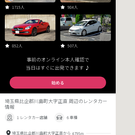
1715人
984人
852人
507人
事前のオンライン本人確認で
当日はすぐに出発できます ♪
始める
埼玉県比企郡川島町大字正直 周辺のレンタカー
情報
1 レンタカー店舗
6 車種
埼玉県比企郡川島町大字正直から
4795m